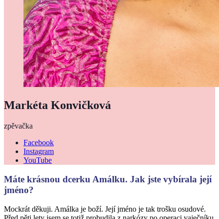
Markéta Konvičková
zpěvačka
Facebook
Instagram
YouTube
Máte krásnou dcerku Amálku. Jak jste vybírala její
jméno?
Mockrát děkuji. Amálka je boží. Její jméno je tak trošku osudové.
Před pěti lety jsem se totiž probudila z narkózy po operaci vaječníku