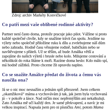
Zdroj: archiv Markéty Konvičkové
Co patří mezi vaše oblíbené rodinné aktivity?
Partner není často doma, protože pracuje jako pilot. Vážíme si proto
každé společné chvíle, kdy se snažíme trávit čas spolu. Jezdíme na
výlety nebo společně přiložíme ruku k dílu a zvelebujeme náš dům
nebo zahradu. Hodně času věnujeme rodině, babičkám nebo se
navštěvujeme s přáteli. Už se těším, až bude Amálka větší a
zapojíme do našich výletů i brusle nebo kolo. Milujeme cestování a
několikrát do roka lítáme k moři. Razíme doma heslo: Kdo málo spí,
má hodně zážitků. Proto chceme žít opravdu naplno.
Co se snažíte Amálce předat do života a čemu vás
naučila ona?
Já se o nic moc nesnažím a jednám spíš přirozeně. Jsem celkem
„okamžiková“ máma a vychovávám ji tak, jak jsem byla vychovaná
já – v pokoře a lásce. Nad ničím moc nepřemýšlím ani nekalkuluji.
Zato Amálka mě učí každý den. Je samé překvapení, a navíc je mi
velkou inspirací. Napsala jsem pro ni písničku
Ami,
potom
Mama