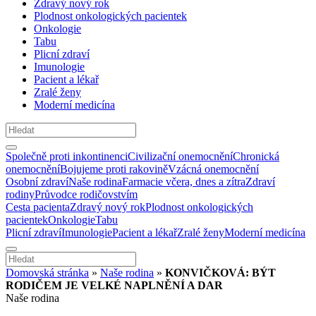
Zdravý nový rok
Plodnost onkologických pacientek
Onkologie
Tabu
Plicní zdraví
Imunologie
Pacient a lékař
Zralé ženy
Moderní medicína
Společně proti inkontinenci
Civilizační onemocnění
Chronická
onemocnění
Bojujeme proti rakovině
Vzácná onemocnění
Osobní zdraví
Naše rodina
Farmacie včera, dnes a zítra
Zdraví
rodiny
Průvodce rodičovstvím
Cesta pacienta
Zdravý nový rok
Plodnost onkologických
pacientek
Onkologie
Tabu
Plicní zdraví
Imunologie
Pacient a lékař
Zralé ženy
Moderní medicína
Domovská stránka
»
Naše rodina
»
KONVIČKOVÁ: BÝT
RODIČEM JE VELKÉ NAPLNĚNÍ A DAR
Naše rodina