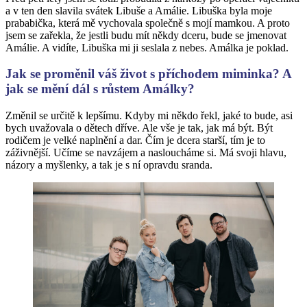
a v ten den slavila svátek Libuše a Amálie. Libuška byla moje
prababička, která mě vychovala společně s mojí mamkou. A proto
jsem se zařekla, že jestli budu mít někdy dceru, bude se jmenovat
Amálie. A vidíte, Libuška mi ji seslala z nebes. Amálka je poklad.
Jak se proměnil váš život s příchodem miminka? A
jak se mění dál s růstem Amálky?
Změnil se určitě k lepšímu. Kdyby mi někdo řekl, jaké to bude, asi
bych uvažovala o dětech dříve. Ale vše je tak, jak má být. Být
rodičem je velké naplnění a dar. Čím je dcera starší, tím je to
záživnější. Učíme se navzájem a nasloucháme si. Má svoji hlavu,
názory a myšlenky, a tak je s ní opravdu sranda.