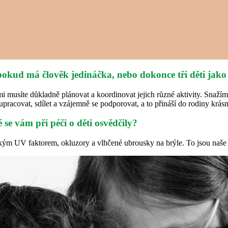
, pokud má člověk jedináčka, nebo dokonce tři děti jako
mi musíte důkladně plánovat a koordinovat jejich různé aktivity. Snažím 
lupracovat, sdílet a vzájemně se podporovat, a to přináší do rodiny krá
se vám při péči o děti osvědčily?
okým UV faktorem, okluzory a vlhčené ubrousky na brýle. To jsou naše