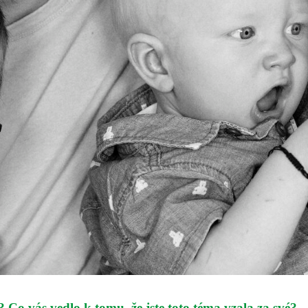
 Co vás vedlo k tomu, že jste toto téma vzala za své?