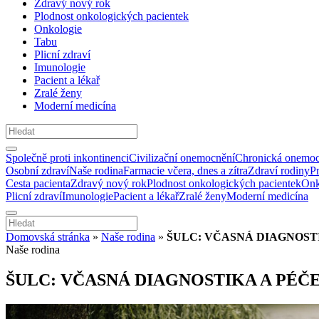
Zdravý nový rok
Plodnost onkologických pacientek
Onkologie
Tabu
Plicní zdraví
Imunologie
Pacient a lékař
Zralé ženy
Moderní medicína
Společně proti inkontinenci
Civilizační onemocnění
Chronická onemoc
Osobní zdraví
Naše rodina
Farmacie včera, dnes a zítra
Zdraví rodiny
P
Cesta pacienta
Zdravý nový rok
Plodnost onkologických pacientek
Onk
Plicní zdraví
Imunologie
Pacient a lékař
Zralé ženy
Moderní medicína
Domovská stránka
»
Naše rodina
»
ŠULC: VČASNÁ DIAGNOSTI
Naše rodina
ŠULC: VČASNÁ DIAGNOSTIKA A PÉČE