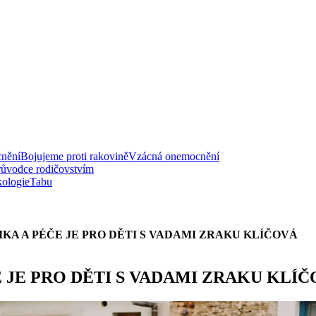
nění
Bojujeme proti rakovině
Vzácná onemocnění
růvodce rodičovstvím
ologie
Tabu
KA A PÉČE JE PRO DĚTI S VADAMI ZRAKU KLÍČOVÁ
 JE PRO DĚTI S VADAMI ZRAKU KLÍ