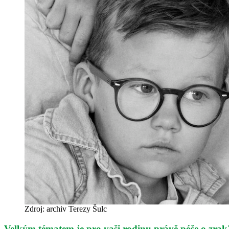
Zdroj: archiv Terezy Šulc
Velkým tématem je pro vaši rodinu právě péče o zrak?