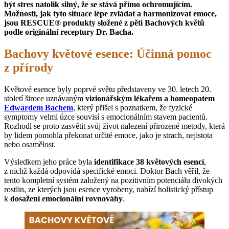
být stres natolik silný, že se stává přímo ochromujícím.
Možností, jak tyto situace lépe zvládat a harmonizovat emoce,
jsou RESCUE® produkty složené z pěti Bachových květů
podle originální receptury Dr. Bacha.
Bachovy květové esence: Účinná pomoc
z přírody
Květové esence byly poprvé světu představeny ve 30. letech 20.
století široce uznávaným
vizionářským lékařem a homeopatem
Edwardem Bachem
, který přišel s poznatkem, že fyzické
symptomy velmi úzce souvisí s emocionálním stavem pacientů.
Rozhodl se proto zasvětit svůj život nalezení přirozené metody, která
by lidem pomohla překonat určité emoce, jako je strach, nejistota
nebo osamělost.
Výsledkem jeho práce byla
identifikace 38 květových esencí
,
z nichž každá odpovídá specifické emoci. Doktor Bach věřil, že
tento kompletní systém založený na pozitivním potenciálu divokých
rostlin, ze kterých jsou esence vyrobeny, nabízí holistický přístup
k
dosažení emocionální rovnováhy
.