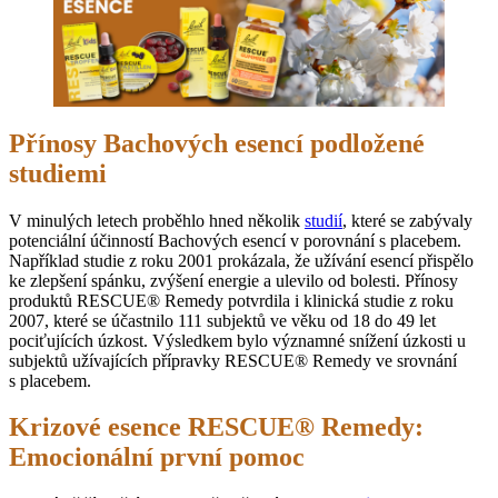
Přínosy Bachových esencí podložené
studiemi
V minulých letech proběhlo hned několik
studií
, které se zabývaly
potenciální účinností Bachových esencí v porovnání s placebem.
Například studie z roku 2001 prokázala, že užívání esencí přispělo
ke zlepšení spánku, zvýšení energie a ulevilo od bolesti. Přínosy
produktů RESCUE® Remedy potvrdila i klinická studie z roku
2007, které se účastnilo 111 subjektů ve věku od 18 do 49 let
pociťujících úzkost. Výsledkem bylo významné snížení úzkosti u
subjektů užívajících přípravky RESCUE® Remedy ve srovnání
s placebem.
Krizové esence RESCUE® Remedy:
Emocionální první pomoc