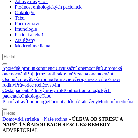
Zdravý nový rok
Plodnost onkologických pacientek
Onkologie
Tabu
Plicní zdraví
Imunologie
Pacient a lékař
Zralé ženy
Moderní medicína
Společně proti inkontinenci
Civilizační onemocnění
Chronická
onemocnění
Bojujeme proti rakovině
Vzácná onemocnění
Osobní zdraví
Naše rodina
Farmacie včera, dnes a zítra
Zdraví
rodiny
Průvodce rodičovstvím
Cesta pacienta
Zdravý nový rok
Plodnost onkologických
pacientek
Onkologie
Tabu
Plicní zdraví
Imunologie
Pacient a lékař
Zralé ženy
Moderní medicína
Domovská stránka
»
Naše rodina
»
ÚLEVA OD STRESU A
NAPĚTÍ S ŘADOU BACH RESCUE® REMEDY
ADVERTORIAL