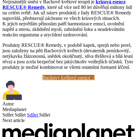
Nejznámější směsí v Bachově květové terapii je
krizová esence
RESCUE® Remedy
, které už více než 80 let důvěřují miliony lidí
na celém světě. Jak už název produktů z řady RESCUE® Remedy
napovídá, představují záchranu ve všech krizových situacích.
K jejich největším přínosům patří harmonizace emocí, uvolnění
napětí a stresu, zklidnění mysli, zabránění šoku a neadekvátním
reakcím organismu a urychlení uzdravování.
Produkty RESCUE® Remedy, v podobě kapek, sprejů nebo perel,
jsou založeny na pěti Bachových květech (devaterník penízkovitý,
netýkavka žlázonosná, snědek okoličnatý, slíva třešňová a bílá lesní
réva) a jsou zcela bezpečné bez jakýchkoliv vedlejších účinků. Tyto
produkty je možné kombinovat se všemi ostatními formami léčení.
Bachovy květové esence >
Autor
Mediaplanet
Sdílet
Sdílet
Sdílet
Sdílet
Next article