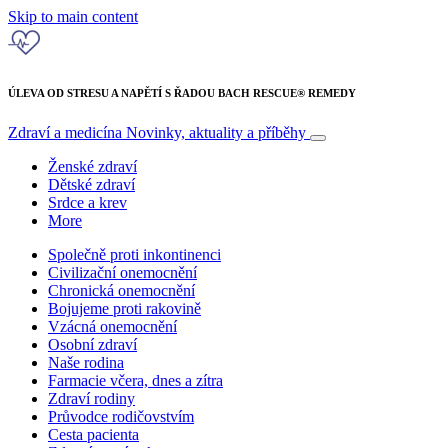
Skip to main content
ÚLEVA OD STRESU A NAPĚTÍ S ŘADOU BACH RESCUE® REMEDY
Zdraví a medicína
Novinky, aktuality a příběhy
Ženské zdraví
Dětské zdraví
Srdce a krev
More
Společně proti inkontinenci
Civilizační onemocnění
Chronická onemocnění
Bojujeme proti rakovině
Vzácná onemocnění
Osobní zdraví
Naše rodina
Farmacie včera, dnes a zítra
Zdraví rodiny
Průvodce rodičovstvím
Cesta pacienta