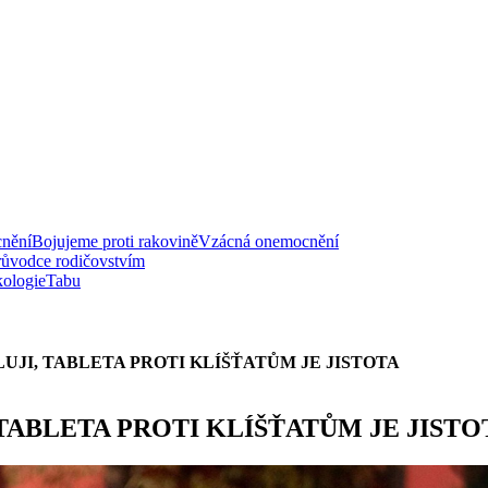
nění
Bojujeme proti rakovině
Vzácná onemocnění
růvodce rodičovstvím
ologie
Tabu
UJI, TABLETA PROTI KLÍŠŤATŮM JE JISTOTA
TABLETA PROTI KLÍŠŤATŮM JE JISTO