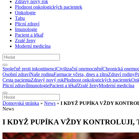
Zdravý nový rok
Plodnost onkologických pacientek
Onkologie
Tabu
Plicní zdraví
Imunologie
Pacient a lékař
Zralé ženy
Moderní medicína
Společně proti inkontinenci
Civilizační onemocnění
Chronická onemoc
Osobní zdraví
Naše rodina
Farmacie včera, dnes a zítra
Zdraví rodiny
P
Cesta pacienta
Zdravý nový rok
Plodnost onkologických pacientek
Onk
Plicní zdraví
Imunologie
Pacient a lékař
Zralé ženy
Moderní medicína
Domovská stránka
»
News
»
I KDYŽ PUPÍKA VŽDY KONTROL
News
I KDYŽ PUPÍKA VŽDY KONTROLUJI, 