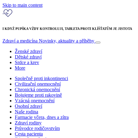
Skip to main content
I KDYŽ PUPÍKA VŽDY KONTROLUJI, TABLETA PROTI KLÍŠŤATŮM JE JISTOTA
Zdraví a medicína
Novinky, aktuality a příběhy
Ženské zdraví
Dětské zdraví
Srdce a krev
More
Společně proti inkontinenci
Civilizační onemocnění
Chronická onemocnění
Bojujeme proti rakovině
Vzácná onemocnění
Osobní zdraví
Naše rodina
Farmacie včera, dnes a zítra
Zdraví rodiny
Průvodce rodičovstvím
Cesta pacienta