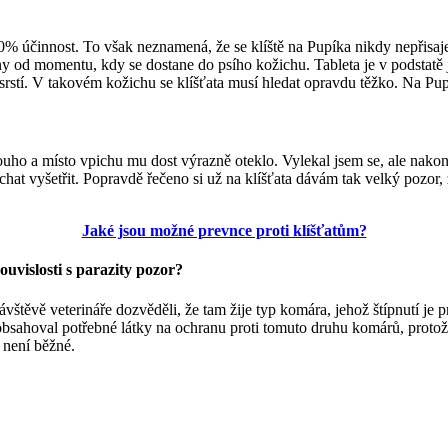
 100% účinnost. To však neznamená, že se klíště na Pupíka nikdy nepřis
odiny od momentu, kdy se dostane do psího kožichu. Tableta je v podstatě 
 srstí. V takovém kožichu se klíšťata musí hledat opravdu těžko. Na Pu
dlouho a místo vpichu mu dost výrazně oteklo. Vylekal jsem se, ale nako
nechat vyšetřit. Popravdě řečeno si už na klíšťata dávám tak velký pozo
Jaké jsou možné prevnce proti klíšťatům?
ouvislosti s parazity pozor?
návštěvě veterináře dozvěděli, že tam žije typ komára, jehož štípnutí j
ahoval potřebné látky na ochranu proti tomuto druhu komárů, protože je
h není běžné.