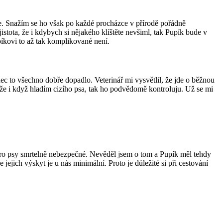
aje. Snažím se ho však po každé procházce v přírodě pořádně
jistota, že i kdybych si nějakého klíštěte nevšiml, tak Pupík bude v
píkovi to až tak komplikované není.
nec to všechno dobře dopadlo. Veterinář mi vysvětlil, že jde o běžnou
r, že i když hladím cizího psa, tak ho podvědomě kontroluju. Už se mi
e pro psy smrtelně nebezpečné. Nevěděl jsem o tom a Pupík měl tehdy
jich výskyt je u nás minimální. Proto je důležité si při cestování