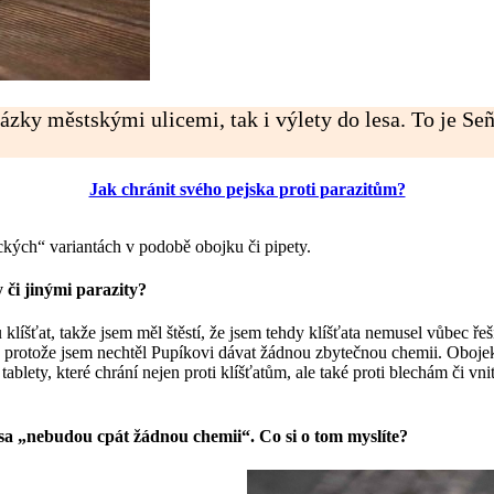
ázky městskými ulicemi, tak i výlety do lesa. To je Señ
Jak chránit svého pejska proti parazitům?
ických“ variantách v podobě obojku či pipety.
 či jinými parazity?
íšťat, takže jsem měl štěstí, že jsem tehdy klíšťata nemusel vůbec řešit
, protože jsem nechtěl Pupíkovi dávat žádnou zbytečnou chemii. Obojek 
ablety, které chrání nejen proti klíšťatům, ale také proti blechám či vni
 psa „nebudou cpát žádnou chemii“. Co si o tom myslíte?