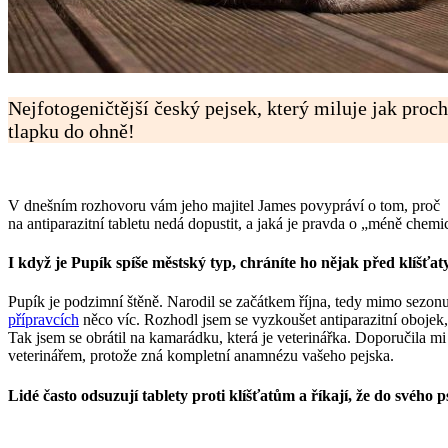
Nejfotogeničtější český pejsek, který miluje jak proch
tlapku do ohně!
V dnešním rozhovoru vám jeho majitel James povypráví o tom, proč
na antiparazitní tabletu nedá dopustit, a jaká je pravda o „méně chem
I když je Pupík spíše městský typ, chráníte ho nějak před klíšťaty
Pupík je podzimní štěně. Narodil se začátkem října, tedy mimo sezonu kl
přípravcích
něco víc. Rozhodl jsem se vyzkoušet antiparazitní obojek
Tak jsem se obrátil na kamarádku, která je veterinářka. Doporučila mi t
veterinářem, protože zná kompletní anamnézu vašeho pejska.
Lidé často odsuzují tablety proti klíšťatům a říkají, že do svého