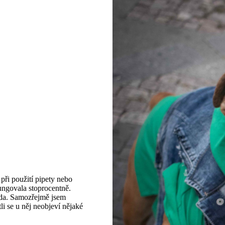
při použití pipety nebo
fungovala stoprocentně.
tida. Samozřejmě jsem
li se u něj neobjeví nějaké