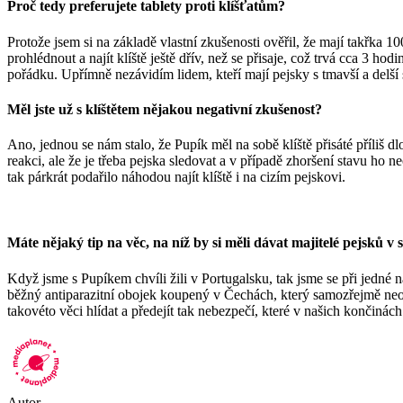
Proč tedy preferujete tablety proti klíšťatům?
Protože jsem si na základě vlastní zkušenosti ověřil, že mají takřka
prohlédnout a najít klíště ještě dřív, než se přisaje, což trvá cca 3 h
pořádku. Upřímně nezávidím lidem, kteří mají pejsky s tmavší a delší
Měl jste už s klíštětem nějakou negativní zkušenost?
Ano, jednou se nám stalo, že Pupík měl na sobě klíště přisáté příliš 
reakci, ale že je třeba pejska sledovat a v případě zhoršení stavu ho 
tak párkrát podařilo náhodou najít klíště i na cizím pejskovi.
Máte nějaký tip na věc, na níž by si měli dávat majitelé pejsků v s
Když jsme s Pupíkem chvíli žili v Portugalsku, tak jsme se při jedné 
běžný antiparazitní obojek koupený v Čechách, který samozřejmě neobs
takovéto věci hlídat a předejít tak nebezpečí, které v našich končinác
Autor