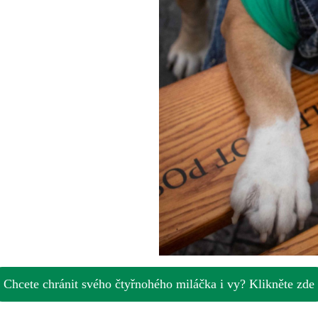
Chcete chránit svého čtyřnohého miláčka i vy? Klikněte zde