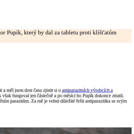
or Pupík, který by dal za tabletu proti klíšťatům
 a měl jsem dost času zjistit si o
antiparazitních výrobcích a
však fungoval jen částečně a po měsíci ho Pupík dokonce ztratil.
třním parazitům. Za mě je velmi důležité řešit antiparazitika se svým