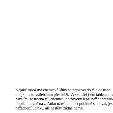
Nějaké množství chemické látky se pejskovi do těla dostane i 
obojku, a to vstřebáním přes kůži. Vyzkoušel jsem tabletu a 
Myslím, že trocha té „chemie“ je vždycky lepší než encefali
Pupíka hlavně na začátku užívání tablet pořádně sledoval, jest
nežádoucí účinky, ale naštěstí žádné neměl.