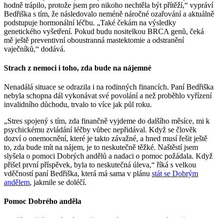
hodně trápilo, protože jsem pro nikoho nechtěla být přítěží,“ vypráví
Bedřiška s tím, že následovalo neméně náročné ozařování a aktuálně
podstupuje hormonální léčbu. „Také čekám na výsledky
genetického vyšetření. Pokud budu nositelkou BRCA genů, čeká
mě ještě preventivní oboustranná mastektomie a odstranění
vaječníků,“ dodává.
Strach z nemoci i toho, zda bude na nájemné
Nenadálá situace se odrazila i na rodinných financích. Paní Bedřiška
nebyla schopna dál vykonávat své povolání a než proběhlo vyřízení
invalidního důchodu, trvalo to více jak půl roku.
„Stres spojený s tím, zda finančně vyjdeme do dalšího měsíce, mi k
psychickému zvládání léčby vůbec nepřidával. Když se člověk
dozví o onemocnění, které je takto závažné, a hned musí řešit ještě
to, zda bude mít na nájem, je to neskutečně těžké. Naštěstí jsem
slyšela o pomoci Dobrých andělů a nadaci o pomoc požádala. Když
přišel první příspěvek, byla to neskutečná úleva,“ říká s velkou
vděčností paní Bedřiška, která má sama v plánu
stát se Dobrým
andělem
, jakmile se doléčí.
Pomoc Dobrého anděla