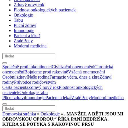
Zdravý nový rok
Plodnost onkologických pacientek
Onkologie
Tabu
Plicní zdraví
Imunologie
Pacient a lékař
Zralé ženy
Moderní medicína
Společně proti inkontinenci
Civilizační onemocnění
Chronická
onemocnění
Bojujeme proti rakovině
Vzácná onemocnění
Osobní zdraví
Naše rodina
Farmacie včera, dnes a zítra
Zdraví
rodiny
Průvodce rodičovstvím
Cesta pacienta
Zdravý nový rok
Plodnost onkologických
pacientek
Onkologie
Tabu
Plicní zdraví
Imunologie
Pacient a lékař
Zralé ženy
Moderní medicína
Domovská stránka
»
Onkologie
»
,,MANŽEL A DĚTI JSOU MI
OBROVSKOU OPOROU,“ ŘÍKÁ PANÍ BEDŘIŠKA,
KTERÁ SE POTÝKÁ S RAKOVINOU PRSU