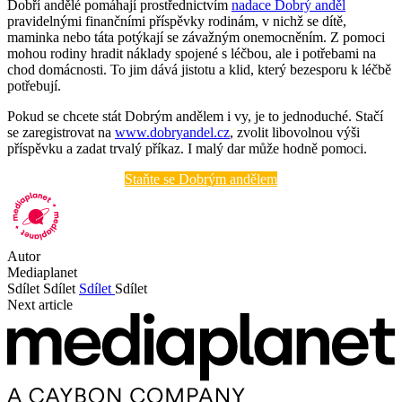
Dobří andělé pomáhají prostřednictvím
nadace Dobrý anděl
pravidelnými finančními příspěvky rodinám, v nichž se dítě,
maminka nebo táta potýkají se závažným onemocněním. Z pomoci
mohou rodiny hradit náklady spojené s léčbou, ale i potřebami na
chod domácnosti. To jim dává jistotu a klid, který bezesporu k léčbě
potřebují.
Pokud se chcete stát Dobrým andělem i vy, je to jednoduché. Stačí
se zaregistrovat na
www.dobryandel.cz
, zvolit libovolnou výši
příspěvku a zadat trvalý příkaz. I malý dar může hodně pomoci.
Staňte se Dobrým andělem
Autor
Mediaplanet
Sdílet
Sdílet
Sdílet
Sdílet
Next article