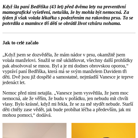
Když šla paní Bedřiška (43 let) před dvěma lety na preventivní
mamografické vyšetření, netušila, že by mohla být nemocná. Za
týden jí však volala lékařka s podezřením na rakovinu prsu. Ta se
potvrdila a mamince tří dětí se obrátil život vzhůru nohama.
Jak to celé začalo
„Když jsem se dozvěděla, že mám nádor v prsu, okamžitě jsem
volala manželovi. Snažil se mě uklidňovat, všechny další prohlídky
pak absolvoval se mnou. Byl a je mi dodnes obrovskou oporou,“
vypráví paní Bedřiška, která má se svým manželem Davidem tři
děti. Dvě jsou již dospělé a samostatné, nejmladší Vanesce je teprve
jedenáct let.
Nemoc před nimi netajila. „Vanesce jsem vysvětlila, že jsem moc
nemocná, ale že věřím, že budu v pořádku, jen nebudu mít chvíli
vlasy. Bylo krásné, když mi řekla, že se za mě stydět nebude. Starší
děti chtěly zase vědět, jak bude probíhat léčba a především, jak mi
mohou pomoci,“ dodává.