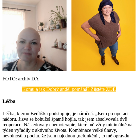
FOTO: archiv DA
Komu a jak Dobrý anděl pomáhá? Zjistěte ZDE
Léčba
Léčba, kterou Bedřiška podstupuje, je náročná. „Jsem po operaci
nádoru. Jizva se bohužel špatně hojila, tak jsem absolvovala dvě
reoperace. Následovaly chemoterapie, které mě vždy minimálně na
týden vyřadily z aktivního života. Kombinace velké únavy,
nevolnosti a pocitu, že jsem najednou ‚nefunkční‘, to mě opravdu