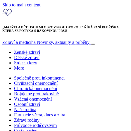
Skip to main content
,,MANŽEL A DĚTI JSOU MI OBROVSKOU OPOROU,“ ŘÍKÁ PANÍ BEDŘIŠKA,
KTERÁ SE POTÝKÁ S RAKOVINOU PRSU
Zdraví a medicína
Novinky, aktuality a příběhy
Ženské zdraví
Dětské zdraví
Srdce a krev
More
Společně proti inkontinenci
Civilizační onemocnění
Chronická onemocnění
Bojujeme proti rakovině
Vzácná onemocnění
Osobní zdraví
Naše rodina
Farmacie včera, dnes a zítra
Zdraví rodiny
Průvodce rodičovstvím
Cesta pacienta