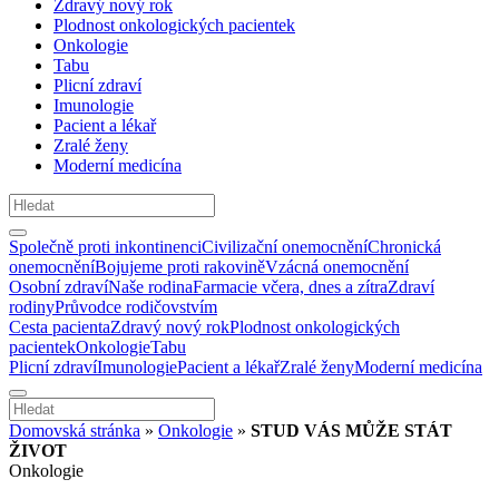
Zdravý nový rok
Plodnost onkologických pacientek
Onkologie
Tabu
Plicní zdraví
Imunologie
Pacient a lékař
Zralé ženy
Moderní medicína
Společně proti inkontinenci
Civilizační onemocnění
Chronická
onemocnění
Bojujeme proti rakovině
Vzácná onemocnění
Osobní zdraví
Naše rodina
Farmacie včera, dnes a zítra
Zdraví
rodiny
Průvodce rodičovstvím
Cesta pacienta
Zdravý nový rok
Plodnost onkologických
pacientek
Onkologie
Tabu
Plicní zdraví
Imunologie
Pacient a lékař
Zralé ženy
Moderní medicína
Domovská stránka
»
Onkologie
»
STUD VÁS MŮŽE STÁT
ŽIVOT
Onkologie