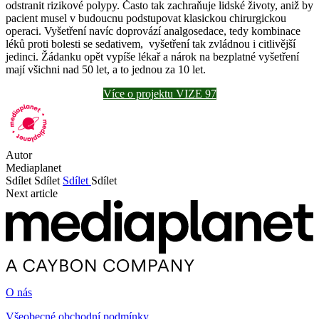
odstranit rizikové polypy. Často tak zachraňuje lidské životy, aniž by
pacient musel v budoucnu podstupovat klasickou chirurgickou
operaci. Vyšetření navíc doprovází analgosedace, tedy kombinace
léků proti bolesti se sedativem, vyšetření tak zvládnou i citlivější
jedinci. Žádanku opět vypíše lékař a nárok na bezplatné vyšetření
mají všichni nad 50 let, a to jednou za 10 let.
Více o projektu VIZE 97
Autor
Mediaplanet
Sdílet
Sdílet
Sdílet
Sdílet
Next article
O nás
Všeobecné obchodní podmínky