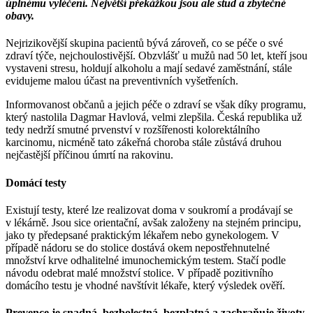
úplnému vyléčení. Největší překážkou jsou ale stud a zbytečné
obavy.
Nejrizikovější skupina pacientů bývá zároveň, co se péče o své
zdraví týče, nejchoulostivější. Obzvlášť u mužů nad 50 let, kteří jsou
vystaveni stresu, holdují alkoholu a mají sedavé zaměstnání, stále
evidujeme malou účast na preventivních vyšetřeních.
Informovanost občanů a jejich péče o zdraví se však díky programu,
který nastolila Dagmar Havlová, velmi zlepšila. Česká republika už
tedy nedrží smutné prvenství v rozšířenosti kolorektálního
karcinomu, nicméně tato zákeřná choroba stále zůstává druhou
nejčastější příčinou úmrtí na rakovinu.
Domácí testy
Existují testy, které lze realizovat doma v soukromí a prodávají se
v lékárně. Jsou sice orientační, avšak založeny na stejném principu,
jako ty předepsané praktickým lékařem nebo gynekologem. V
případě nádoru se do stolice dostává okem nepostřehnutelné
množství krve odhalitelné imunochemickým testem. Stačí podle
návodu odebrat malé množství stolice. V případě pozitivního
domácího testu je vhodné navštívit lékaře, který výsledek ověří.
Prevence je snadná, bezbolestná, bezplatná a zachraňuje životy