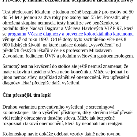
Test předepsaný lékařem je jednou ročně bezplatný pro osoby od 50
do 54 let a jednou za dva roky pro osoby nad 55 let. Prosadit, aby
ohrožená skupina nemusela testy hradit ze své peněženky, se
podařilo díky Nadaci Dagmar a Václava Havlových VIZE 97, která
se
programu Včasné diagnózy a prevence kolorektálního karcinomu
věnuje už od roku 1997. Od té doby bylo zachráněno více než 8
000 lidských životů, na které nadace dostala „vysvědčení“ od
předních českých lékařů v čele s profesorem Miloslavem
Zavoralem, ředitelem ÚVN a předním světovým gastroenterologem.
Samotný test na krvácení do stolice ale ještě nemusí znamenat, že
máte rakovinu tlustého střeva nebo konečníku. Může se jednat i o
jinou nemoc střev, například zánětlivé onemocnění. Pro upřesnění
diagnózy lékař předepíše další vyšetření.
Čím přesnější, tím lepší
Druhou variantou preventivního vyšetření je screeningová
kolonoskopie. Jde o vyšetření přístrojem, díky kterému lékař přesně
vidí reálný obraz stavu tlustého střeva. Může tak bezpečně
rozpoznat i taková onemocnění, která by neodhalil ani rentgen.
Kolonoskop navíc dokáže odebrat vzorky tkáně nebo rovnou