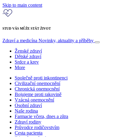
Skip to main content
STUD VÁS MŮŽE STÁT ŽIVOT
Zdraví a medicína
Novinky, aktuality a příběhy
Ženské zdraví
Dětské zdraví
Srdce a krev
More
Společně proti inkontinenci
Civilizační onemocnění
Chronická onemocnění
Bojujeme proti rakovině
Vzácná onemocnění
Osobní zdraví
Naše rodina
Farmacie včera, dnes a zítra
Zdraví rodiny
Průvodce rodičovstvím
Cesta pacienta