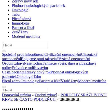
Zdravý nový rok
Plodnost onkologických pacientek
Onkologie
Tabu
Plicní zdraví
Imunologie
Pacient a lékař
Zralé ženy
Moderní medicína
Společně proti inkontinenci
Civilizační onemocnění
Chronická
onemocnění
Bojujeme proti rakovině
Vzácná onemocnění
Osobní zdraví
Naše rodina
Farmacie včera, dnes a zítra
Zdraví
rodiny
Průvodce rodičovstvím
Cesta pacienta
Zdravý nový rok
Plodnost onkologických
pacientek
Onkologie
Tabu
Plicní zdraví
Imunologie
Pacient a lékař
Zralé ženy
Moderní medicína
Domovská stránka
»
Osobní zdraví
»
PORUCHY SRÁŽLIVOSTI
KRVE SE ČASTO PODCEŇUJÍ
»
tttttttttttttttt
tttttttttttttttt