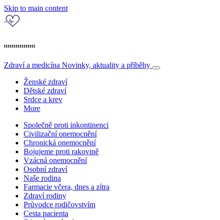
Skip to main content
tttttttttttttttt
Zdraví a medicína
Novinky, aktuality a příběhy
Ženské zdraví
Dětské zdraví
Srdce a krev
More
Společně proti inkontinenci
Civilizační onemocnění
Chronická onemocnění
Bojujeme proti rakovině
Vzácná onemocnění
Osobní zdraví
Naše rodina
Farmacie včera, dnes a zítra
Zdraví rodiny
Průvodce rodičovstvím
Cesta pacienta