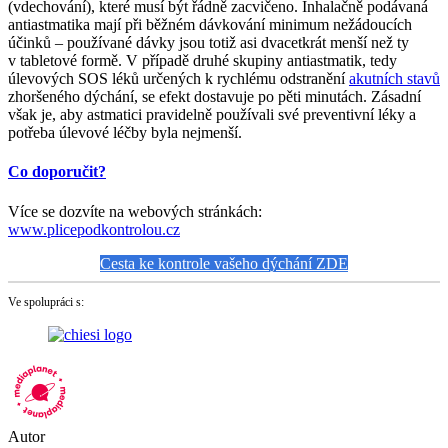
(vdechování), které musí být řádně zacvičeno. Inhalačně podávaná
antiastmatika mají při běžném dávkování minimum nežádoucích
účinků – používané dávky jsou totiž asi dvacetkrát menší než ty
v tabletové formě. V případě druhé skupiny antiastmatik, tedy
úlevových SOS léků určených k rychlému odstranění
akutních stavů
zhoršeného dýchání, se efekt dostavuje po pěti minutách. Zásadní
však je, aby astmatici pravidelně používali své preventivní léky a
potřeba úlevové léčby byla nejmenší.
Co doporučit?
Více se dozvíte na webových stránkách:
www.plicepodkontrolou.cz
Cesta ke kontrole vašeho dýchání ZDE
Ve spolupráci s:
Autor