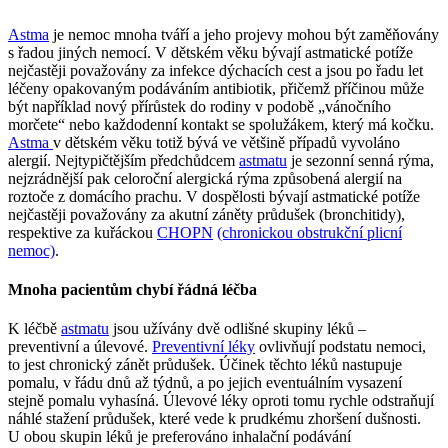
Astma
je nemoc mnoha tváří a jeho projevy mohou být zaměňovány
s řadou jiných nemocí. V dětském věku bývají astmatické potíže
nejčastěji považovány za infekce dýchacích cest a jsou po řadu let
léčeny opakovaným podáváním antibiotik, přičemž příčinou může
být například nový přírůstek do rodiny v podobě „vánočního
morčete“ nebo každodenní kontakt se spolužákem, který má kočku.
Astma
v dětském věku totiž bývá ve většině případů vyvoláno
alergií. Nejtypičtějším předchůdcem
astmatu
je sezonní senná rýma,
nejzrádnější pak celoroční alergická rýma způsobená alergií na
roztoče z domácího prachu. V dospělosti bývají astmatické potíže
nejčastěji považovány za akutní záněty průdušek (bronchitidy),
respektive za kuřáckou
CHOPN
(chronickou obstrukční plicní
nemoc)
.
Mnoha pacientům chybí řádná léčba
K léčbě
astmatu
jsou užívány dvě odlišné skupiny léků –
preventivní a úlevové.
Preventivní léky
ovlivňují podstatu nemoci,
to jest chronický zánět průdušek. Účinek těchto léků nastupuje
pomalu, v řádu dnů až týdnů, a po jejich eventuálním vysazení
stejně pomalu vyhasíná. Úlevové léky oproti tomu rychle odstraňují
náhlé stažení průdušek, které vede k prudkému zhoršení dušnosti.
U obou skupin léků je preferováno inhalační podávání