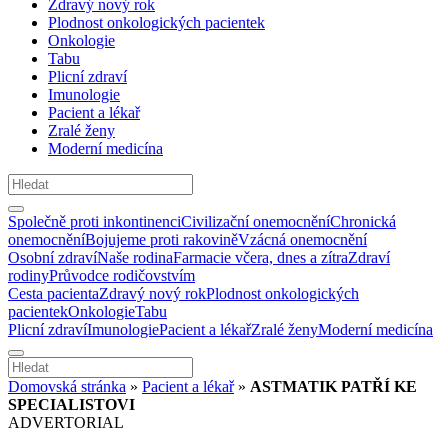
Zdravý nový rok
Plodnost onkologických pacientek
Onkologie
Tabu
Plicní zdraví
Imunologie
Pacient a lékař
Zralé ženy
Moderní medicína
Společně proti inkontinenci
Civilizační onemocnění
Chronická
onemocnění
Bojujeme proti rakovině
Vzácná onemocnění
Osobní zdraví
Naše rodina
Farmacie včera, dnes a zítra
Zdraví
rodiny
Průvodce rodičovstvím
Cesta pacienta
Zdravý nový rok
Plodnost onkologických
pacientek
Onkologie
Tabu
Plicní zdraví
Imunologie
Pacient a lékař
Zralé ženy
Moderní medicína
Domovská stránka
»
Pacient a lékař
»
ASTMATIK PATŘÍ KE
SPECIALISTOVI
ADVERTORIAL