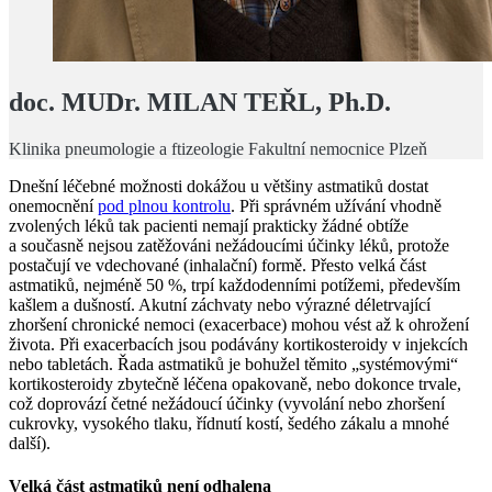
doc. MUDr. MILAN TEŘL, Ph.D.
Klinika pneumologie a ftizeologie Fakultní nemocnice Plzeň
Dnešní léčebné možnosti dokážou u většiny astmatiků dostat
onemocnění
pod plnou kontrolu
. Při správném užívání vhodně
zvolených léků tak pacienti nemají prakticky žádné obtíže
a současně nejsou zatěžováni nežádoucími účinky léků, protože
postačují ve vdechované (inhalační) formě. Přesto velká část
astmatiků, nejméně 50 %, trpí každodenními potížemi, především
kašlem a dušností. Akutní záchvaty nebo výrazné déletrvající
zhoršení chronické nemoci (exacerbace) mohou vést až k ohrožení
života. Při exacerbacích jsou podávány kortikosteroidy v injekcích
nebo tabletách. Řada astmatiků je bohužel těmito „systémovými“
kortikosteroidy zbytečně léčena opakovaně, nebo dokonce trvale,
což doprovází četné nežádoucí účinky (vyvolání nebo zhoršení
cukrovky, vysokého tlaku, řídnutí kostí, šedého zákalu a mnohé
další).
Velká část astmatiků není odhalena