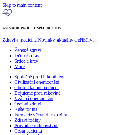
Skip to main content
ASTMATIK PATŘÍ KE SPECIALISTOVI
Zdraví a medicína
Novinky, aktuality a příběhy
Ženské zdraví
Dětské zdraví
Srdce a krev
More
Společně proti inkontinenci
Civilizační onemocnění
Chronická onemocnění
Bojujeme proti rakovině
Vzácná onemocnění
Osobní zdraví
Naše rodina
Farmacie včera, dnes a zítra
Zdraví rodiny
Průvodce rodičovstvím
Cesta pacienta