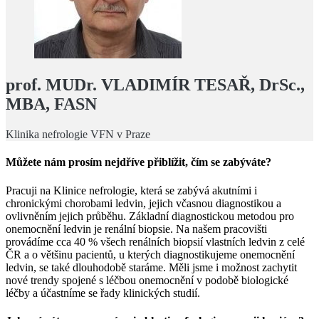
prof. MUDr. VLADIMÍR TESAŘ, DrSc.,
MBA, FASN
Klinika nefrologie VFN v Praze
Můžete nám prosím nejdříve přiblížit, čím se zabýváte?
Pracuji na Klinice nefrologie, která se zabývá akutními i
chronickými chorobami ledvin, jejich včasnou diagnostikou a
ovlivněním jejich průběhu. Základní diagnostickou metodou pro
onemocnění ledvin je renální biopsie. Na našem pracovišti
provádíme cca 40 % všech renálních biopsií vlastních ledvin z celé
ČR a o většinu pacientů, u kterých diagnostikujeme onemocnění
ledvin, se také dlouhodobě staráme. Měli jsme i možnost zachytit
nové trendy spojené s léčbou onemocnění v podobě biologické
léčby a účastníme se řady klinických studií.