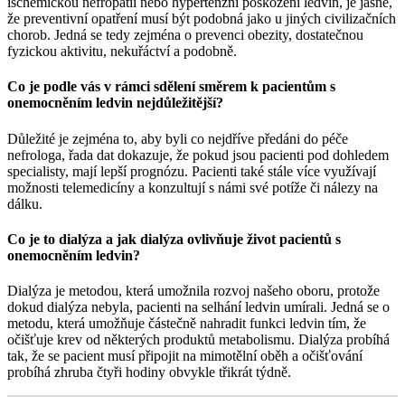
ischemickou nefropatii nebo hypertenzní poškození ledvin, je jasné,
že preventivní opatření musí být podobná jako u jiných civilizačních
chorob. Jedná se tedy zejména o prevenci obezity, dostatečnou
fyzickou aktivitu, nekuřáctví a podobně.
Co je podle vás v rámci sdělení směrem k pacientům s
onemocněním ledvin nejdůležitější?
Důležité je zejména to, aby byli co nejdříve předáni do péče
nefrologa, řada dat dokazuje, že pokud jsou pacienti pod dohledem
specialisty, mají lepší prognózu. Pacienti také stále více využívají
možnosti telemedicíny a konzultují s námi své potíže či nálezy na
dálku.
Co je to dialýza a jak dialýza ovlivňuje život pacientů s
onemocněním ledvin?
Dialýza je metodou, která umožnila rozvoj našeho oboru, protože
dokud dialýza nebyla, pacienti na selhání ledvin umírali. Jedná se o
metodu, která umožňuje částečně nahradit funkci ledvin tím, že
očišťuje krev od některých produktů metabolismu. Dialýza probíhá
tak, že se pacient musí připojit na mimotělní oběh a očišťování
probíhá zhruba čtyři hodiny obvykle třikrát týdně.