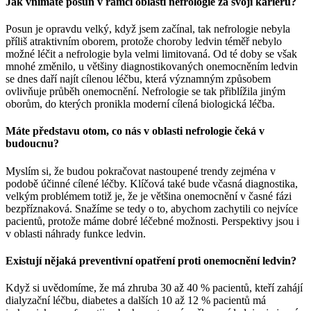
Jak vnímáte posun v rámci oblasti nefrologie za svoji kariéru?
Posun je opravdu velký, když jsem začínal, tak nefrologie nebyla
příliš atraktivním oborem, protože choroby ledvin téměř nebylo
možné léčit a nefrologie byla velmi limitovaná. Od té doby se však
mnohé změnilo, u většiny diagnostikovaných onemocněním ledvin
se dnes daří najít cílenou léčbu, která významným způsobem
ovlivňuje průběh onemocnění. Nefrologie se tak přiblížila jiným
oborům, do kterých pronikla moderní cílená biologická léčba.
Máte představu otom, co nás v oblasti nefrologie čeká v
budoucnu?
Myslím si, že budou pokračovat nastoupené trendy zejména v
podobě účinné cílené léčby. Klíčová také bude včasná diagnostika,
velkým problémem totiž je, že je většina onemocnění v časné fázi
bezpříznaková. Snažíme se tedy o to, abychom zachytili co nejvíce
pacientů, protože máme dobré léčebné možnosti. Perspektivy jsou i
v oblasti náhrady funkce ledvin.
Existují nějaká preventivní opatření proti onemocnění ledvin?
Když si uvědomíme, že má zhruba 30 až 40 % pacientů, kteří zahájí
dialyzační léčbu, diabetes a dalších 10 až 12 % pacientů má