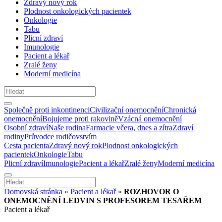
Zdravý nový rok
Plodnost onkologických pacientek
Onkologie
Tabu
Plicní zdraví
Imunologie
Pacient a lékař
Zralé ženy
Moderní medicína
Společně proti inkontinenci
Civilizační onemocnění
Chronická
onemocnění
Bojujeme proti rakovině
Vzácná onemocnění
Osobní zdraví
Naše rodina
Farmacie včera, dnes a zítra
Zdraví
rodiny
Průvodce rodičovstvím
Cesta pacienta
Zdravý nový rok
Plodnost onkologických
pacientek
Onkologie
Tabu
Plicní zdraví
Imunologie
Pacient a lékař
Zralé ženy
Moderní medicína
Domovská stránka
»
Pacient a lékař
»
ROZHOVOR O
ONEMOCNĚNÍ LEDVIN S PROFESOREM TESAŘEM
Pacient a lékař