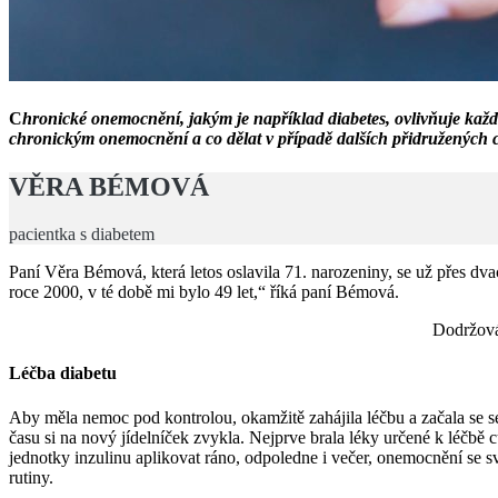
C
hronické onemocnění, jakým je například diabetes, ovlivňuje každo
chronickým onemocnění a co dělat v případě dalších přidružených
VĚRA BÉMOVÁ
pacientka s diabetem
Paní Věra Bémová, která letos oslavila 71. narozeniny, se už přes dvac
roce 2000, v té době mi bylo 49 let,“ říká paní Bémová.
Dodržován
Léčba diabetu
Aby měla nemoc pod kontrolou, okamžitě zahájila léčbu a začala se se
času si na nový jídelníček zvykla. Nejprve brala léky určené k léčbě
jednotky inzulinu aplikovat ráno, odpoledne i večer, onemocnění se svý
rutiny.