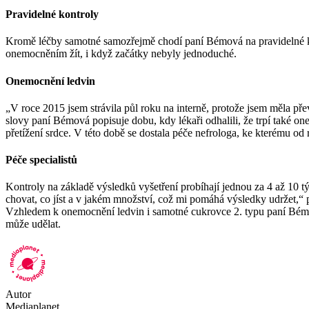
Pravidelné kontroly
Kromě léčby samotné samozřejmě chodí paní Bémová na pravidelné kont
onemocněním žít, i když začátky nebyly jednoduché.
Onemocnění ledvin
„V roce 2015 jsem strávila půl roku na interně, protože jsem měla přev
slovy paní Bémová popisuje dobu, kdy lékaři odhalili, že trpí také o
přetížení srdce. V této době se dostala péče nefrologa, ke kterému od
Péče specialistů
Kontroly na základě výsledků vyšetření probíhají jednou za 4 až 10 t
chovat, co jíst a v jakém množství, což mi pomáhá výsledky udržet,“ př
Vzhledem k onemocnění ledvin i samotné cukrovce 2. typu paní Bémová
může udělat.
Autor
Mediaplanet