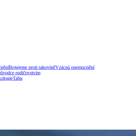
nění
Bojujeme proti rakovině
Vzácná onemocnění
růvodce rodičovstvím
ologie
Tabu