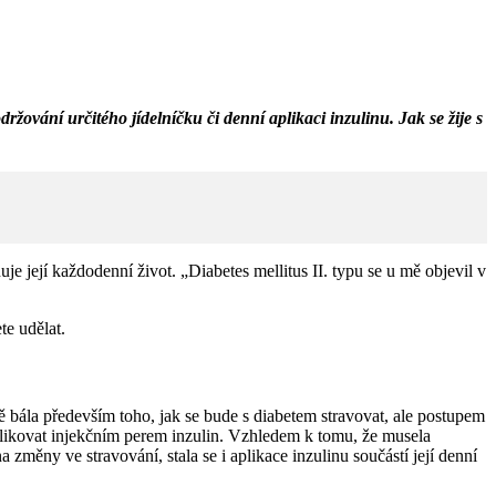
ování určitého jídelníčku či denní aplikaci inzulinu. Jak se žije s
je její každodenní život. „Diabetes mellitus II. typu se u mě objevil v
te udělat.
ě bála především toho, jak se bude s diabetem stravovat, ale postupem
aplikovat injekčním perem inzulin. Vzhledem k tomu, že musela
změny ve stravování, stala se i aplikace inzulinu součástí její denní