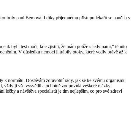
ontroly paní Bémová. I díky příjemnému přístupu lékařů se naučila s
tik byl i test moči, kde zjistili, že mám potíže s ledvinami,“ těmito
ocněním. V důsledku nemoci ji trápily otoky, které vedly právě až k
átily k normálu. Dostávám zdravotní rady, jak se ke svému organismu
l, vždy ji vše vysvětlil a ochotně zodpovídá veškeré otázky.
léčby a návštěva specialistů je tím nejlepším, co pro své zdraví