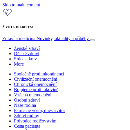
Skip to main content
ŽIVOT S DIABETEM
Zdraví a medicína
Novinky, aktuality a příběhy
Ženské zdraví
Dětské zdraví
Srdce a krev
More
Společně proti inkontinenci
Civilizační onemocnění
Chronická onemocnění
Bojujeme proti rakovině
Vzácná onemocnění
Osobní zdraví
Naše rodina
Farmacie včera, dnes a zítra
Zdraví rodiny
Průvodce rodičovstvím
Cesta pacienta