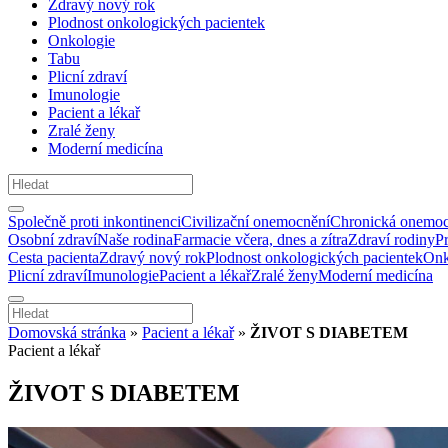
Zdravý nový rok
Plodnost onkologických pacientek
Onkologie
Tabu
Plicní zdraví
Imunologie
Pacient a lékař
Zralé ženy
Moderní medicína
Společně proti inkontinenci
Civilizační onemocnění
Chronická onemoc
Osobní zdraví
Naše rodina
Farmacie včera, dnes a zítra
Zdraví rodiny
P
Cesta pacienta
Zdravý nový rok
Plodnost onkologických pacientek
Onk
Plicní zdraví
Imunologie
Pacient a lékař
Zralé ženy
Moderní medicína
Domovská stránka
»
Pacient a lékař
»
ŽIVOT S DIABETEM
Pacient a lékař
ŽIVOT S DIABETEM