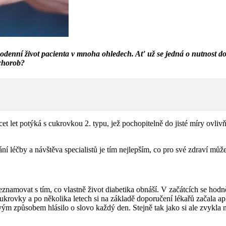
denní život pacienta v mnoha ohledech. Ať už se jedná o nutnost dodrž
 chorob?
et let potýká s cukrovkou 2. typu, jež pochopitelně do jisté míry ovlivňu
í léčby a návštěva specialistů je tím nejlepším, co pro své zdraví může
znamovat s tím, co vlastně život diabetika obnáší. V začátcích se hodn
 cukrovky a po několika letech si na základě doporučení lékařů začala 
m způsobem hlásilo o slovo každý den. Stejně tak jako si ale zvykla na 