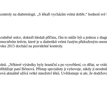
roly na diabetologii. „S lékaři vycházím velmi dobře,“ hodnotí své k
odněné srdce, doktoři hledali příčinu, čím to může být a jednou z diagnos
nemocněním ledvin, které je u diabetiků velmi častým přidruženým onem
 roku 2015 dochází na pravidelné kontroly.
ýdnů. „Některé výsledky byly hraniční a po vysvětlení, co dělat, se vr
ibližuje paní Bémová. Přístup specialisty ji vyhovuje, nikdy ji neodmít
 aktuálně užívá velké množství léků. Uvědomuje si ale, že dodržování 