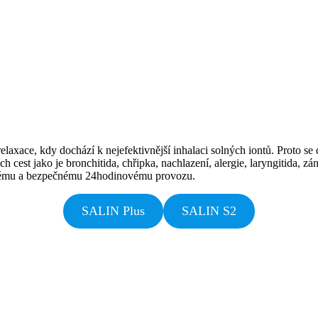
elaxace, kdy dochází k nejefektivnější inhalaci solných iontů. Proto se
est jako je bronchitida, chřipka, nachlazení, alergie, laryngitida, záně
ornému a bezpečnému 24hodinovému provozu.
SALIN Plus
SALIN S2