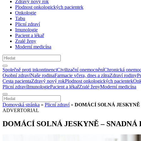
Zdravý nový rok
Plodnost onkologických pacientek
Onkologie
Tabu
Plicní zdraví
Imunologie
Pacient a lékař
Zralé ženy
Moderní medicína
Společně proti inkontinenci
Civilizační onemocnění
Chronická onemoc
Osobní zdraví
Naše rodina
Farmacie včera, dnes a zítra
Zdraví rodiny
P
Cesta pacienta
Zdravý nový rok
Plodnost onkologických pacientek
Onk
Plicní zdraví
Imunologie
Pacient a lékař
Zralé ženy
Moderní medicína
Domovská stránka
»
Plicní zdraví
»
DOMÁCÍ SOLNÁ JESKYNĚ
ADVERTORIAL
DOMÁCÍ SOLNÁ JESKYNĚ – SNADNÁ