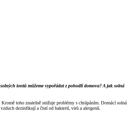
e solných iontů můžeme vypořádat z pohodlí domova? A jak solná
nce. Kromě toho znatelně snižuje problémy s chrápáním. Domácí solná
zduch dezinfikují a čistí od bakterií, virů a alergenů.