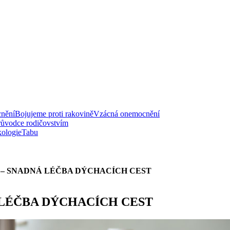
nění
Bojujeme proti rakovině
Vzácná onemocnění
růvodce rodičovstvím
ologie
Tabu
 – SNADNÁ LÉČBA DÝCHACÍCH CEST
 LÉČBA DÝCHACÍCH CEST