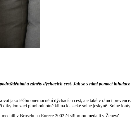
podrážděními a záněty dýchacích cest. Jak se s nimi pomocí inhalac
aplikovat jako léčbu onemocnění dýchacích cest, ale také v rámci preve
ří díky ionizaci plnohodnotné klima klasické solné jeskyně. Solné ionty v
ou medaili v Bruselu na Eurece 2002 či stříbrnou medaili v Ženevě.