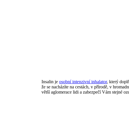
Insalin je
osobní intenzivní inhalator
, který dop
že se nacházíte na cestách, v přírodě, v hromad
větší aglomerace lidi a zabezpečí Vám stejné ozd