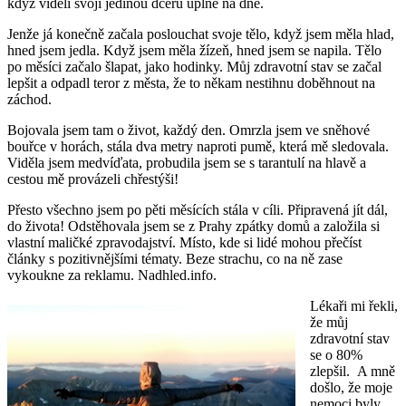
když viděli svoji jedinou dceru úplně na dně.
Jenže já konečně začala poslouchat svoje tělo, když jsem měla hlad,
hned jsem jedla. Když jsem měla žízeň, hned jsem se napila. Tělo
po měsíci začalo šlapat, jako hodinky. Můj zdravotní stav se začal
lepšit a odpadl teror z města, že to někam nestihnu doběhnout na
záchod.
Bojovala jsem tam o život, každý den. Omrzla jsem ve sněhové
bouřce v horách, stála dva metry naproti pumě, která mě sledovala.
Viděla jsem medvíďata, probudila jsem se s tarantulí na hlavě a
cestou mě provázeli chřestýši!
Přesto všechno jsem po pěti měsících stála v cíli. Připravená jít dál,
do života! Odstěhovala jsem se z Prahy zpátky domů a založila si
vlastní maličké zpravodajství. Místo, kde si lidé mohou přečíst
články s pozitivnějšími tématy. Beze strachu, co na ně zase
vykoukne za reklamu. Nadhled.info.
Lékaři mi řekli,
že můj
zdravotní stav
se o 80%
zlepšil. A mně
došlo, že moje
nemoci byly