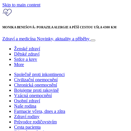
Skip to main content
MONIKA BENEŠOVÁ: PORAZILA ALERGIE A PĚŠÍ CESTOU UŠLA 4300 KM
Zdraví a medicína
Novinky, aktuality a příběhy
Ženské zdraví
Dětské zdraví
Srdce a krev
More
Společně proti inkontinenci
Civilizační onemocnění
Chronická onemocnění
Bojujeme proti rakovině
Vzácná onemocnění
Osobní zdraví
Naše rodina
Farmacie včera, dnes a zítra
Zdraví rodiny
Průvodce rodičovstvím
Cesta pacienta