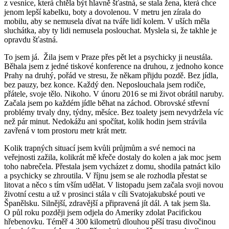
z vesnice, která chtěla být hlavně šťastná, se stala žena, která chce
jenom lepší kabelku, boty a dovolenou. V metru jen zírala do
mobilu, aby se nemusela dívat na tváře lidí kolem. V uších měla
sluchátka, aby ty lidi nemusela poslouchat. Myslela si, že takhle je
opravdu šťastná.
To jsem já. Žila jsem v Praze přes pět let a psychicky ji neustála.
Běhala jsem z jedné tiskové konference na druhou, z jednoho konce
Prahy na druhý, pořád ve stresu, že někam přijdu pozdě. Bez jídla,
bez pauzy, bez konce. Každý den. Neposlouchala jsem rodiče,
přátele, svoje tělo. Nikoho. V únoru 2016 se mi život obrátil naruby.
Začala jsem po každém jídle běhat na záchod. Obrovské střevní
problémy trvaly dny, týdny, měsíce. Bez toalety jsem nevydržela víc
než pár minut. Nedokážu ani spočítat, kolik hodin jsem strávila
zavřená v tom prostoru metr krát metr.
Kolik trapných situací jsem kvůli průjmům a své nemoci na
veřejnosti zažila, kolikrát mě křeče dostaly do kolen a jak moc jsem
toho nabrečela. Přestala jsem vycházet z domu, shodila patnáct kilo
a psychicky se zhroutila. V říjnu jsem se ale rozhodla přestat se
litovat a něco s tím vším udělat. V listopadu jsem začala svoji novou
životní cestu a už v prosinci stála v cíli Svatojakubské pouti ve
Španělsku. Silnější, zdravější a připravená jít dál. A tak jsem šla.
O půl roku později jsem odjela do Ameriky zdolat Pacifickou
hřebenovku. Téměř 4 300 kilometrů dlouhou pěší trasu divočinou