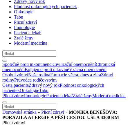
Zdravý nový rok
Plodnost onkologických pacientek
Onkologie
Tabu
Plicní zdraví
Imunologie
Pacient a lékař
Zralé ženy
Moderní medicína
Společně proti inkontinenci
Civilizační onemocnění
Chronická
onemocnění
Bojujeme proti rakovině
Vzácná onemocnění
Osobní zdraví
Naše rodina
Farmacie včera, dnes a zítra
Zdraví
rodiny
Průvodce rodičovstvím
Cesta pacienta
Zdravý nový rok
Plodnost onkologických
pacientek
Onkologie
Tabu
Plicní zdraví
Imunologie
Pacient a lékař
Zralé ženy
Moderní medicína
Domovská stránka
»
Plicní zdraví
»
MONIKA BENEŠOVÁ:
PORAZILA ALERGIE A PĚŠÍ CESTOU UŠLA 4300 KM
Plicní zdraví