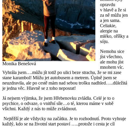
opravdu
v hlavě a že si
za ně můžu jen
a jen sama.
Celiakie,
alergie na
mléko, oříšky a
sóju.
Nemohu sice
jíst všechno,
ale mohu jíst
Monika Benešová
mnohem víc.
Vyhrála jsem….můžu jít totiž po ulici beze strachu, že se mi zase
stane karambol! Můžu jet autobusem a metrem. Úplně jsem se
neuzdravila, ale po cestě mám nad sebou trošku nadhled…..důležitá
je jedna věc. Hlavně se z toho neposrat!
Já nejsem výjimka, že jsem Hřebenovku zvládla. Celé je to o
psychice, o odvaze, o vnitřní síle…o té, kterou máme v sobě
všichni. Každý z nás to může zvládnout.
Nejtěžší je ale vždycky na začátku. Je to rozhodnutí. Proto vyhraje
každý, kdo se na životní start postaví …..protože i cesta je cíl