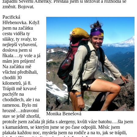
západní Severní Ameriky. Přestala jsem si stěžovat a rozhodla se
změnit. Bojovat.
Pacifická
Hřebenovka. Když
jsem na začátku
cestu viděla ty
siláky, ty svaly, to
nejlepší vybavení,
doslova jsem si
říkala….ty vole a já
mám jen průjem!
Na začátku mě
všichni předbíhali,
chodili 30
kilometrů, já 8.
Trápili mě krvavé
puchýře na
chodidlech, ale i na
ramenou. Bylo mi
hrozně…zdravotní
Monika Benešová
stav se ještě zhoršil,
protože jsem začala jít jídla s alergeny, kvůli váze batohu….šla jsem
s kamarádem, se kterým jsme se po čase odpojili. Měsíc jsem
plakala každou noc, myslela jsem na rodiče a na to, jak se trápili,