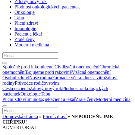
Zdravý nový rok
Plodnost onkologických pacientek
Onkologie
Tabu
Plicní zdraví
Imunologie
Pacient a lékař
Zralé ženy
Moderní medicína
Společně proti inkontinenci
Civilizační onemocnění
Chronická
onemocnění
Bojujeme proti rakovině
Vzácná onemocnění
Osobní zdraví
Naše rodina
Farmacie včera, dnes a zítra
Zdraví
rodiny
Průvodce rodičovstvím
Cesta pacienta
Zdravý nový rok
Plodnost onkologických
pacientek
Onkologie
Tabu
Plicní zdraví
Imunologie
Pacient a lékař
Zralé ženy
Moderní medicína
Domovská stránka
»
Plicní zdraví
»
NEPODCEŇUJME
CHŘIPKU!
ADVERTORIAL