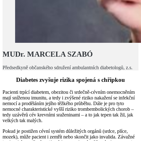
MUDr. M
ARCELA SZABÓ
Předsedkyně občanského sdružení ambulantních diabetologů, z.s.
Diabetes zvyšuje rizika spojená s chřipkou
Pacienti trpící diabetem, obezitou či srdečně-cévním onemocněním
mají sníženou imunitu, a tedy i zvýšené riziko nakažení se infekční
nemocí a proděláním jejího těžkého průběhu. Dále je pro tyto
nemocné charakteristické vyšší riziko trombembolických chorob –
tedy uzávěrů cév krevními sraženinami – a to jak tepen tak žil, jak
velkých tak malých.
Pokud je postižen cévní systém důležitých orgánů (srdce, plíce,
mozek), může pacient i zemřít nebo skončit jako invalida. Závažné