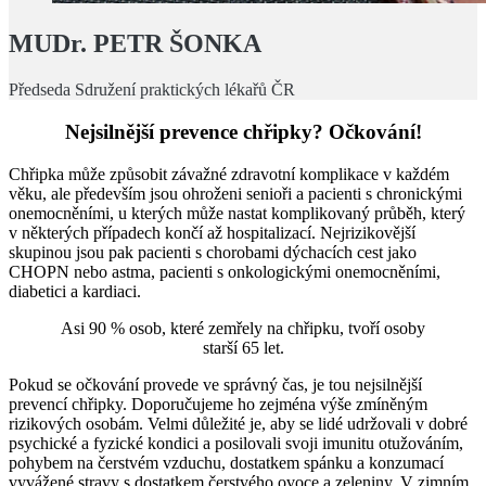
MUDr. PETR ŠONKA
Předseda Sdružení praktických lékařů ČR
Nejsilnější prevence chřipky? Očkování!
Chřipka může způsobit závažné zdravotní komplikace v každém
věku, ale především jsou ohroženi senioři a pacienti s chronickými
onemocněními, u kterých může nastat komplikovaný průběh, který
v některých případech končí až hospitalizací. Nejrizikovější
skupinou jsou pak pacienti s chorobami dýchacích cest jako
CHOPN nebo astma, pacienti s onkologickými onemocněními,
diabetici a kardiaci.
Asi 90 % osob, které zemřely na chřipku, tvoří osoby
starší 65 let.
Pokud se očkování provede ve správný čas, je tou nejsilnější
prevencí chřipky. Doporučujeme ho zejména výše zmíněným
rizikových osobám. Velmi důležité je, aby se lidé udržovali v dobré
psychické a fyzické kondici a posilovali svoji imunitu otužováním,
pohybem na čerstvém vzduchu, dostatkem spánku a konzumací
vyvážené stravy s dostatkem čerstvého ovoce a zeleniny. V zimním