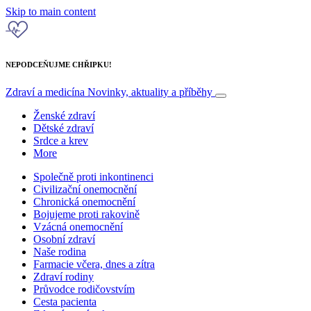
Skip to main content
NEPODCEŇUJME CHŘIPKU!
Zdraví a medicína
Novinky, aktuality a příběhy
Ženské zdraví
Dětské zdraví
Srdce a krev
More
Společně proti inkontinenci
Civilizační onemocnění
Chronická onemocnění
Bojujeme proti rakovině
Vzácná onemocnění
Osobní zdraví
Naše rodina
Farmacie včera, dnes a zítra
Zdraví rodiny
Průvodce rodičovstvím
Cesta pacienta