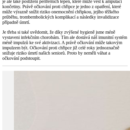
je ale také postižení periferních tepen, které může vést k amputaci
končetiny. Právě očkování proti chřipce je jedno z opatření, které
může výrazně snížit riziko onemocnění chřipkou, jejího těžkého
průběhu, trombembolických komplikací a následky invalidizace
případně úmrtí.
Je třeba si také uvědomit, že díky zvýšené hygieně jsme méně
vystaveni infekčním chorobám. Tím ale dostává náš imunitní systém
méně impulzů ke své aktivizaci. A právě očkování může takovým
impulzem být. Očkování proti chřipce již celé roky jednoznačně
snižuje riziko úmrtí našich seniorů. Proto by neměli váhat a
očkování podstoupit.