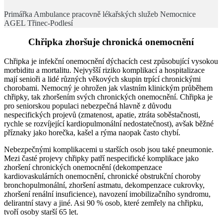
Primářka Ambulance pracovně lékařských služeb Nemocnice
AGEL Třinec-Podlesí
Chřipka zhoršuje chronická onemocnění
Chřipka je infekční onemocnění dýchacích cest způsobující vysokou
morbiditu a mortalitu. Nejvyšší riziko komplikací a hospitalizace
mají senioři a lidé různých věkových skupin trpící chronickými
chorobami. Nemocný je ohrožen jak vlastním klinickým průběhem
chřipky, tak zhoršením svých chronických onemocnění. Chřipka je
pro seniorskou populaci nebezpečná hlavně z důvodu
nespecifických projevů (zmatenost, apatie, ztráta soběstačnosti,
rychle se rozvíjející kardiopulmonální nedostatečnost), avšak běžné
příznaky jako horečka, kašel a rýma naopak často chybí.
Nebezpečnými komplikacemi u starších osob jsou také pneumonie.
Mezi časté projevy chřipky patří nespecifické komplikace jako
zhoršení chronických onemocnění (dekompenzace
kardiovaskulárních onemocnění, chronické obstrukční choroby
bronchopulmonální, zhoršení astmatu, dekompenzace cukrovky,
zhoršení renální insuficience), navození imobilizačního syndromu,
delirantní stavy a jiné. Asi 90 % osob, které zemřely na chřipku,
tvoří osoby starší 65 let.