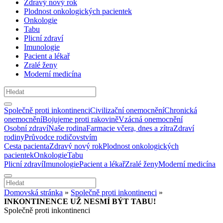
Zdravý nový rok
Plodnost onkologických pacientek
Onkologie
Tabu
Plicní zdraví
Imunologie
Pacient a lékař
Zralé ženy
Moderní medicína
Společně proti inkontinenci
Civilizační onemocnění
Chronická
onemocnění
Bojujeme proti rakovině
Vzácná onemocnění
Osobní zdraví
Naše rodina
Farmacie včera, dnes a zítra
Zdraví
rodiny
Průvodce rodičovstvím
Cesta pacienta
Zdravý nový rok
Plodnost onkologických
pacientek
Onkologie
Tabu
Plicní zdraví
Imunologie
Pacient a lékař
Zralé ženy
Moderní medicína
Domovská stránka
»
Společně proti inkontinenci
»
INKONTINENCE UŽ NESMÍ BÝT TABU!
Společně proti inkontinenci