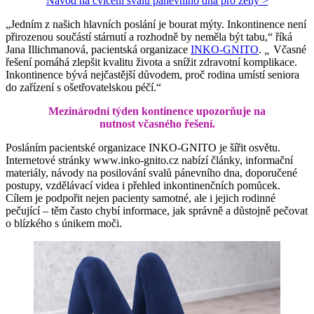
Návod na cvičení svalů pánevního dna pro ženy >
„Jedním z našich hlavních poslání je bourat mýty. Inkontinence není
přirozenou součástí stárnutí a rozhodně by neměla být tabu,“ říká
Jana Illichmanová, pacientská organizace
INKO-GNITO
.
„
Včasné
řešení pomáhá zlepšit kvalitu života a snížit zdravotní komplikace.
Inkontinence bývá nejčastější důvodem, proč rodina umístí seniora
do zařízení s ošetřovatelskou péčí.“
Mezinárodní týden kontinence upozorňuje na
nutnost včasného řešení.
Posláním pacientské organizace INKO-GNITO je šířit osvětu.
Internetové stránky www.inko-gnito.cz nabízí články, informační
materiály, návody na posilování svalů pánevního dna, doporučené
postupy, vzdělávací videa i přehled inkontinenčních pomůcek.
Cílem je podpořit nejen pacienty samotné, ale i jejich rodinné
pečující – těm často chybí informace, jak správně a důstojně pečovat
o blízkého s únikem moči.