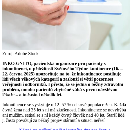
Zdroj: Adobe Stock
INKO-GNITO, pacientská organizace pro pacienty s
inkontinencí, u příležitosti Světového Týdne kontinence (16. –
22. června 2025) upozorňuje na to, že inkontinence postihuje
lidi všech věkových kategorií a zaslouží si větší pozornost
veřejnosti i odborníků. I přesto, že se jedná o běžný zdravotní
problém, mnoho pacientů zbytečně váhá s první návštěvou
lékaře – a to často i několik let.
Inkontinence se vyskytuje u 12–57 % celkové populace žen. Každá
čtvrtá žena nad 35 let s ní má zkušenosti. Inkontinence se nevyhýbá
ani mužům, setkal se s ní každý čtvrtý člověk nad 40 let. Starší lidé
ji často považují za běžný projev stárnutí a situaci neřeší.