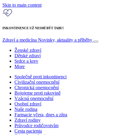
Skip to main content
INKONTINENCE UŽ NESMÍ BÝT TABU!
Zdraví a medicína
Novinky, aktuality a příběhy
Ženské zdraví
Dětské zdraví
Srdce a krev
More
Společně proti inkontinenci
Civilizační onemocnění
Chronická onemocnění
Bojujeme proti rakovině
Vzácná onemocnění
Osobní zdraví
Naše rodina
Farmacie včera, dnes a zítra
Zdraví rodiny
Průvodce rodičovstvím
Cesta pacienta