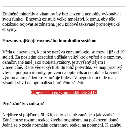
Zmíněné minerály a vitamíny by bez enzymů nemohly vykonávat
svou funkci. Enzymů existuje velké množství, k tomu, aby tělo
dokázalo bojovat se zánětem, jsou klíčové takzvané proteolytické
enzymy.
Enzymy zajišťují rovnováhu imunitního systému
Věda o enzymech, která se nazývá enzymologie, se rozvíjí již od 19.
století. Za poslední desetiletí udělala velký krok vpřed a o enzymy,
označované také jako biokatalyzátory, je zvýšený zájem i
v medicíně. Řada vědeckých studií totiž potvrdila, že mají příznivý
vliv na podporu imunity, prevenci a optimalizaci otoků a krevních
výronů a tím pádem se zmírňuje bolest. V neposlední řadě mají
zásadní vliv i na optimalizaci průběhu zánětů.
Objevte sílu enzymů a klikněte ZDE
Proč záněty vznikají?
Nejdříve si pojďme přiblížit, co to vlastně zánět je a jak vzniká.
Zánětem se rozumí reakce živého organismu na poškození tkáně.
Jedná se o zcela normální ochrannou reakci na poranění. K zánětu