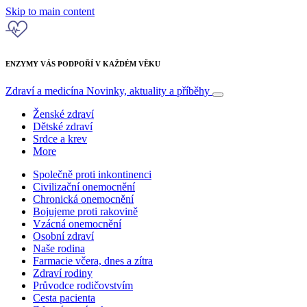
Skip to main content
ENZYMY VÁS PODPOŘÍ V KAŽDÉM VĚKU
Zdraví a medicína
Novinky, aktuality a příběhy
Ženské zdraví
Dětské zdraví
Srdce a krev
More
Společně proti inkontinenci
Civilizační onemocnění
Chronická onemocnění
Bojujeme proti rakovině
Vzácná onemocnění
Osobní zdraví
Naše rodina
Farmacie včera, dnes a zítra
Zdraví rodiny
Průvodce rodičovstvím
Cesta pacienta