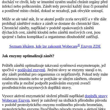
dochází ve chvíli, kdy se imunitní systém snažní chránit orgány před
infekcí nebo poškozením. Zánět tedy provází každý úraz či poranění
a postižené místo chrání, dokud se nezahojí, pak obvykle ustoupí.
Může se ale také stát, že se akutní potíže zcela nevyléčí a v těle dále
probíhají zánětlivé reakce a zánět se dostane do chronické fáze.
Chronické záněty, například v podobě opakovaných zánětů
dýchacích cest, zánětů kloubů nebo zánětů močových cest, jsou
spojené s řadou komplikací a organismus dlouhodobě zatěžují.
®
Seznam lékáren, kde lze zakoupit Wobecare
Enzym ZDE
Jak enzymy optimalizují zánět?
Průběh zánětů optimalizuje takzvaná systémová enzymoterapie, jež
spočívá v
podávání enzymů
. Jinými slovy se enzymy starají o to,
aby zánět probíhal pro organismus co nejpříznivěji. Pokud tedy máte
oslabenou imunitu nebo se potýkáte se silným zánětem, obranný
systém těla je možné podpořit podáváním enzymů zvenčí
prostřednictvím enzymových doplňků stravy.
Vysoce aktivní enzymatické složení přináší například
doplněk stravy
Wobecare Enzym
, který je založený na složkách přírodního původu
v podobě proteolytického enzymu rostlinného původu bromelain,
proteolytického enzymu živočišného původu trypsin a aktivní látky