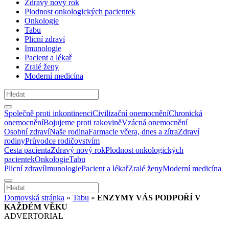
Zdravý nový rok
Plodnost onkologických pacientek
Onkologie
Tabu
Plicní zdraví
Imunologie
Pacient a lékař
Zralé ženy
Moderní medicína
Společně proti inkontinenci
Civilizační onemocnění
Chronická
onemocnění
Bojujeme proti rakovině
Vzácná onemocnění
Osobní zdraví
Naše rodina
Farmacie včera, dnes a zítra
Zdraví
rodiny
Průvodce rodičovstvím
Cesta pacienta
Zdravý nový rok
Plodnost onkologických
pacientek
Onkologie
Tabu
Plicní zdraví
Imunologie
Pacient a lékař
Zralé ženy
Moderní medicína
Domovská stránka
»
Tabu
»
ENZYMY VÁS PODPOŘÍ V
KAŽDÉM VĚKU
ADVERTORIAL