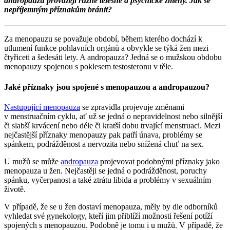
andropauzu provázejí různé tělesné a psychické změny. Jak se
nepříjemným příznakům bránit?
Za menopauzu se považuje období, během kterého dochází k
utlumení funkce pohlavních orgánů a obvykle se týká žen mezi
čtyřiceti a šedesáti lety. A andropauza? Jedná se o mužskou obdobu
menopauzy spojenou s poklesem testosteronu v těle.
Jaké příznaky jsou spojené s menopauzou a andropauzou?
Nastupující menopauza
se zpravidla projevuje změnami
v menstruačním cyklu, ať už se jedná o nepravidelnost nebo silnější
či slabší krvácení nebo déle či kratší dobu trvající menstruaci. Mezi
nejčastější příznaky menopauzy pak patří únava, problémy se
spánkem, podrážděnost a nervozita nebo snížená chuť na sex.
U mužů se může
andropauza
projevovat podobnými příznaky jako
menopauza u žen. Nejčastěji se jedná o podrážděnost, poruchy
spánku, vyčerpanost a také ztrátu libida a problémy v sexuálním
životě.
V případě, že se u žen dostaví menopauza, měly by dle odborníků
vyhledat své gynekology, kteří jim přiblíží možnosti řešení potíží
spojených s menopauzou. Podobně je tomu i u mužů. V případě, že