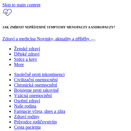
Skip to main content
JAK ZMÍRNIT NEPŘÍJEMNÉ SYMPTOMY MENOPAUZY A ANDROPAUZY?
Zdraví a medicína
Novinky, aktuality a příběhy
Ženské zdraví
Dětské zdraví
Srdce a krev
More
Společně proti inkontinenci
Civilizační onemocnění
Chronická onemocnění
Bojujeme proti rakovině
Vzácná onemocnění
Osobní zdraví
Naše rodina
Farmacie včera, dnes a zítra
Zdraví rodiny
Průvodce rodičovstvím
Cesta pacienta