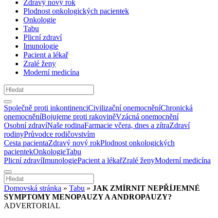
Zdravý nový rok
Plodnost onkologických pacientek
Onkologie
Tabu
Plicní zdraví
Imunologie
Pacient a lékař
Zralé ženy
Moderní medicína
Společně proti inkontinenci
Civilizační onemocnění
Chronická
onemocnění
Bojujeme proti rakovině
Vzácná onemocnění
Osobní zdraví
Naše rodina
Farmacie včera, dnes a zítra
Zdraví
rodiny
Průvodce rodičovstvím
Cesta pacienta
Zdravý nový rok
Plodnost onkologických
pacientek
Onkologie
Tabu
Plicní zdraví
Imunologie
Pacient a lékař
Zralé ženy
Moderní medicína
Domovská stránka
»
Tabu
»
JAK ZMÍRNIT NEPŘÍJEMNÉ
SYMPTOMY MENOPAUZY A ANDROPAUZY?
ADVERTORIAL