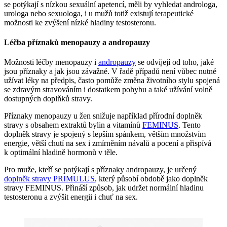
se potýkají s nízkou sexuální apetencí, měli by vyhledat androloga,
urologa nebo sexuologa, i u mužů totiž existují terapeutické
možnosti ke zvýšení nízké hladiny testosteronu.
Léčba příznaků menopauzy a andropauzy
Možnosti léčby menopauzy i
andropauzy
se odvíjejí od toho, jaké
jsou příznaky a jak jsou závažné. V řadě případů není vůbec nutné
užívat léky na předpis, často pomůže změna životního stylu spojená
se zdravým stravováním i dostatkem pohybu a také užívání volně
dostupných doplňků stravy.
Příznaky menopauzy u žen snižuje například přírodní doplněk
stravy s obsahem extraktů bylin a vitamínů
FEMINUS
. Tento
doplněk stravy je spojený s lepším spánkem, větším množstvím
energie, větší chutí na sex i zmírněním návalů a pocení a přispívá
k optimální hladině hormonů v těle.
Pro muže, kteří se potýkají s příznaky andropauzy, je určený
doplněk stravy PRIMULUS
, který působí obdobě jako doplněk
stravy FEMINUS. Přináší způsob, jak udržet normální hladinu
testosteronu a zvýšit energii i chuť na sex.