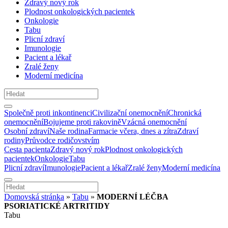
Zdravý nový rok
Plodnost onkologických pacientek
Onkologie
Tabu
Plicní zdraví
Imunologie
Pacient a lékař
Zralé ženy
Moderní medicína
Společně proti inkontinenci
Civilizační onemocnění
Chronická
onemocnění
Bojujeme proti rakovině
Vzácná onemocnění
Osobní zdraví
Naše rodina
Farmacie včera, dnes a zítra
Zdraví
rodiny
Průvodce rodičovstvím
Cesta pacienta
Zdravý nový rok
Plodnost onkologických
pacientek
Onkologie
Tabu
Plicní zdraví
Imunologie
Pacient a lékař
Zralé ženy
Moderní medicína
Domovská stránka
»
Tabu
»
MODERNÍ LÉČBA
PSORIATICKÉ ARTRITIDY
Tabu