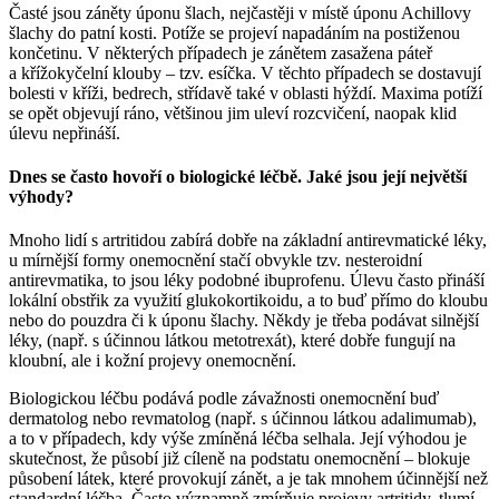
Časté jsou záněty úponu šlach, nejčastěji v místě úponu Achillovy
šlachy do patní kosti. Potíže se projeví napadáním na postiženou
končetinu. V některých případech je zánětem zasažena páteř
a křížokyčelní klouby – tzv. esíčka. V těchto případech se dostavují
bolesti v kříži, bedrech, střídavě také v oblasti hýždí. Maxima potíží
se opět objevují ráno, většinou jim uleví rozcvičení, naopak klid
úlevu nepřináší.
Dnes se často hovoří o biologické léčbě. Jaké jsou její největší
výhody?
Mnoho lidí s artritidou zabírá dobře na základní antirevmatické léky,
u mírnější formy onemocnění stačí obvykle tzv. nesteroidní
antirevmatika, to jsou léky podobné ibuprofenu. Úlevu často přináší
lokální obstřik za využití glukokortikoidu, a to buď přímo do kloubu
nebo do pouzdra či k úponu šlachy. Někdy je třeba podávat silnější
léky, (např. s účinnou látkou metotrexát), které dobře fungují na
kloubní, ale i kožní projevy onemocnění.
Biologickou léčbu podává podle závažnosti onemocnění buď
dermatolog nebo revmatolog (např. s účinnou látkou adalimumab),
a to v případech, kdy výše zmíněná léčba selhala. Její výhodou je
skutečnost, že působí již cíleně na podstatu onemocnění – blokuje
působení látek, které provokují zánět, a je tak mnohem účinnější než
standardní léčba. Často významně zmírňuje projevy artritidy, tlumí