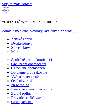
Skip to main content
MODERNÍ LÉČBA PSORIATICKÉ ARTRITIDY
Zdraví a medicína
Novinky, aktuality a příběhy
Ženské zdraví
Dětské zdraví
Srdce a krev
More
Společně proti inkontinenci
Civilizační onemocnění
Chronická onemocnění
Bojujeme proti rakovině
Vzácná onemocnění
Osobní zdraví
Naše rodina
Farmacie včera, dnes a zítra
Zdraví rodiny
Průvodce rodičovstvím
Cesta pacienta