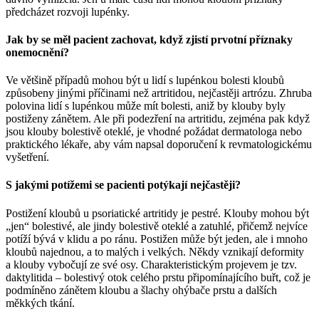
předcházet rozvoji lupénky.
Jak by se měl pacient zachovat, když zjistí prvotní příznaky
onemocnění?
Ve většině případů mohou být u lidí s lupénkou bolesti kloubů
způsobeny jinými příčinami než artritidou, nejčastěji artrózu. Zhruba
polovina lidí s lupénkou může mít bolesti, aniž by klouby byly
postiženy zánětem. Ale při podezření na artritidu, zejména pak když
jsou klouby bolestivě oteklé, je vhodné požádat dermatologa nebo
praktického lékaře, aby vám napsal doporučení k revmatologickému
vyšetření.
S jakými potížemi se pacienti potýkají nejčastěji?
Postižení kloubů u psoriatické artritidy je pestré. Klouby mohou být
„jen“ bolestivé, ale jindy bolestivě oteklé a zatuhlé, přičemž nejvíce
potíží bývá v klidu a po ránu. Postižen může být jeden, ale i mnoho
kloubů najednou, a to malých i velkých. Někdy vznikají deformity
a klouby vybočují ze své osy. Charakteristickým projevem je tzv.
daktylitida – bolestivý otok celého prstu připomínajícího buřt, což je
podmíněno zánětem kloubu a šlachy ohýbače prstu a dalších
měkkých tkání.