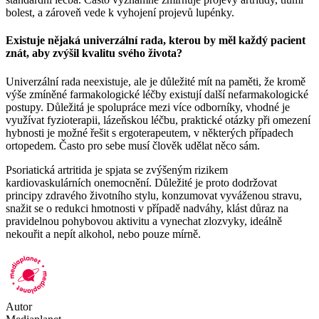
bolest, a zároveň vede k vyhojení projevů lupénky.
Existuje nějaká univerzální rada, kterou by měl každý pacient
znát, aby zvýšil kvalitu svého života?
Univerzální rada neexistuje, ale je důležité mít na paměti, že kromě
výše zmíněné farmakologické léčby existují další nefarmakologické
postupy. Důležitá je spolupráce mezi více odborníky, vhodné je
využívat fyzioterapii, lázeňskou léčbu, praktické otázky při omezení
hybnosti je možné řešit s ergoterapeutem, v některých případech
ortopedem. Často pro sebe musí člověk udělat něco sám.
Psoriatická artritida je spjata se zvýšeným rizikem
kardiovaskulárních onemocnění. Důležité je proto dodržovat
principy zdravého životního stylu, konzumovat vyváženou stravu,
snažit se o redukci hmotnosti v případě nadváhy, klást důraz na
pravidelnou pohybovou aktivitu a vynechat zlozvyky, ideálně
nekouřit a nepít alkohol, nebo pouze mírně.
Autor