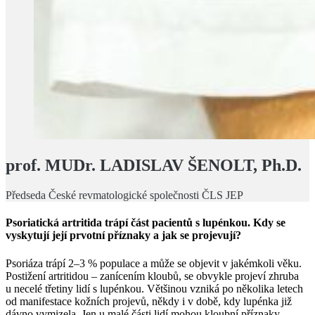
prof. MUDr. LADISLAV ŠENOLT, Ph.D.
Předseda České revmatologické společnosti ČLS JEP
Psoriatická artritida trápí část pacientů s lupénkou. Kdy se
vyskytují její prvotní příznaky a jak se projevují?
Psoriáza trápí 2–3 % populace a může se objevit v jakémkoli věku.
Postižení artritidou – zanícením kloubů, se obvykle projeví zhruba
u necelé třetiny lidí s lupénkou. Většinou vzniká po několika letech
od manifestace kožních projevů, někdy i v době, kdy lupénka již
dávno vymizela. Jen u malé části lidí mohou kloubní příznaky