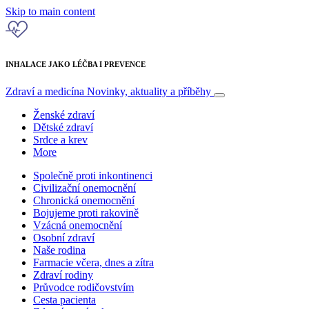
Skip to main content
INHALACE JAKO LÉČBA I PREVENCE
Zdraví a medicína
Novinky, aktuality a příběhy
Ženské zdraví
Dětské zdraví
Srdce a krev
More
Společně proti inkontinenci
Civilizační onemocnění
Chronická onemocnění
Bojujeme proti rakovině
Vzácná onemocnění
Osobní zdraví
Naše rodina
Farmacie včera, dnes a zítra
Zdraví rodiny
Průvodce rodičovstvím
Cesta pacienta