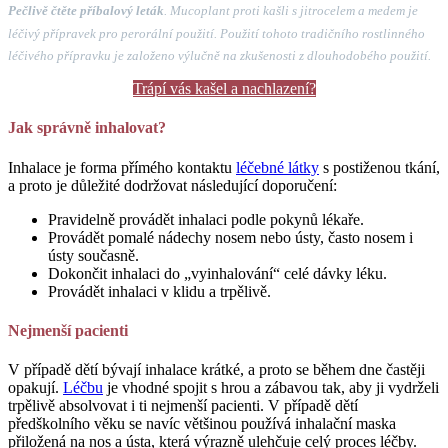
Pečlivě čtěte příbalový leták
. Mucoplant proti kašli s jitrocelem a medem je
léčivý přípravek pro perorální použití. Použití tohoto tradičního rostlinného
léčivého přípravku je založeno výlučně na zkušenosti z dlouhodobého použití.
Trápí vás kašel a nachlazení?
Jak správně inhalovat?
Inhalace je forma přímého kontaktu
léčebné látky
s postiženou tkání,
a proto je důležité dodržovat následující doporučení:
Pravidelně provádět inhalaci podle pokynů lékaře.
Provádět pomalé nádechy nosem nebo ústy, často nosem i
ústy současně.
Dokončit inhalaci do „vyinhalování“ celé dávky léku.
Provádět inhalaci v klidu a trpělivě.
Nejmenší pacienti
V případě dětí bývají inhalace krátké, a proto se během dne častěji
opakují.
Léčbu
je vhodné spojit s hrou a zábavou tak, aby ji vydrželi
trpělivě absolvovat i ti nejmenší pacienti. V případě dětí
předškolního věku se navíc většinou používá inhalační maska
přiložená na nos a ústa, která výrazně ulehčuje celý proces léčby.