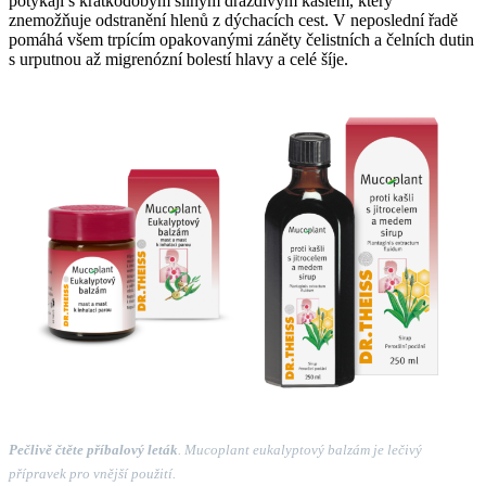
potýkají s krátkodobým silným dráždivým kašlem, který
znemožňuje odstranění hlenů z dýchacích cest. V neposlední řadě
pomáhá všem trpícím opakovanými záněty čelistních a čelních dutin
s urputnou až migrenózní bolestí hlavy a celé šíje.
Pečlivě čtěte příbalový leták
. Mucoplant eukalyptový balzám je lečivý
přípravek pro vnější použití.