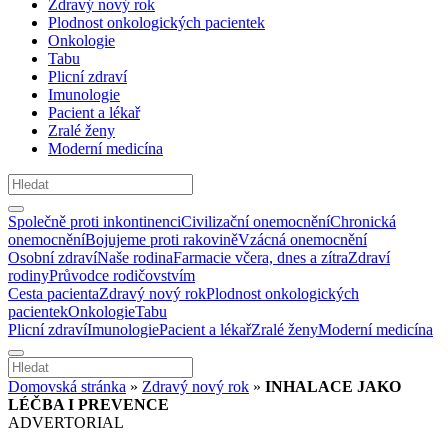
Zdravý nový rok
Plodnost onkologických pacientek
Onkologie
Tabu
Plicní zdraví
Imunologie
Pacient a lékař
Zralé ženy
Moderní medicína
Společně proti inkontinenci
Civilizační onemocnění
Chronická
onemocnění
Bojujeme proti rakovině
Vzácná onemocnění
Osobní zdraví
Naše rodina
Farmacie včera, dnes a zítra
Zdraví
rodiny
Průvodce rodičovstvím
Cesta pacienta
Zdravý nový rok
Plodnost onkologických
pacientek
Onkologie
Tabu
Plicní zdraví
Imunologie
Pacient a lékař
Zralé ženy
Moderní medicína
Domovská stránka
»
Zdravý nový rok
»
INHALACE JAKO
LÉČBA I PREVENCE
ADVERTORIAL