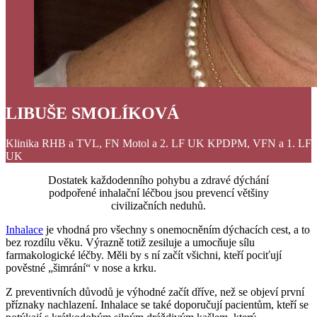
LIBUŠE SMOLÍKOVÁ
Klinika RHB a TVL, FN Motol a 2. LF UK KPDPM, VFN a 1. LF
UK
Dostatek každodenního pohybu a zdravé dýchání
podpořené inhalační léčbou jsou prevencí většiny
civilizačních neduhů.
Inhalace
je vhodná pro všechny s onemocněním dýchacích cest, a to
bez rozdílu věku. Výrazně totiž zesiluje a umocňuje sílu
farmakologické léčby. Měli by s ní začít všichni, kteří pociťují
pověstné „šimrání“ v nose a krku.
Z preventivních důvodů je výhodné začít dříve, než se objeví první
příznaky nachlazení. Inhalace se také doporučují pacientům, kteří se