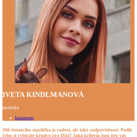
IVETA KINDLMANOVÁ
modelka
Instagram
Mít domácího mazlíčka je radost, ale také zodpovědnost. Podle
čeho si vybíráte krmivo pro Dixi? Jaká kritéria jsou pro vás