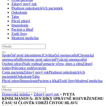
Zdravý nový rok
Plodnost onkologických pacientek
Onkologie
Tabu
Plicní zdraví
Imunologie
Pacient a lékař
Zralé ženy
Moderní medicína
Společně proti inkontinenci
Civilizační onemocnění
Chronická
onemocnění
Bojujeme proti rakovině
Vzácná onemocnění
Osobní zdraví
Naše rodina
Farmacie včera, dnes a zítra
Zdraví
rodiny
Průvodce rodičovstvím
Cesta pacienta
Zdravý nový rok
Plodnost onkologických
pacientek
Onkologie
Tabu
Plicní zdraví
Imunologie
Pacient a lékař
Zralé ženy
Moderní medicína
Domovská stránka
»
Zdravý nový rok
»
IVETA
KINDLMANOVÁ: JEN DÍKY SPRÁVNĚ ROZVRŽENÉMU
ČASU SI ČLOVĚK UDRŽÍ ČISTOU HLAVU