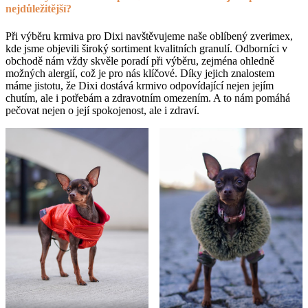
nejdůležitější?
Při výběru krmiva pro Dixi navštěvujeme naše oblíbený zverimex,
kde jsme objevili široký sortiment kvalitních granulí. Odborníci v
obchodě nám vždy skvěle poradí při výběru, zejména ohledně
možných alergií, což je pro nás klíčové. Díky jejich znalostem
máme jistotu, že Dixi dostává krmivo odpovídající nejen jejím
chutím, ale i potřebám a zdravotním omezením. A to nám pomáhá
pečovat nejen o její spokojenost, ale i zdraví.