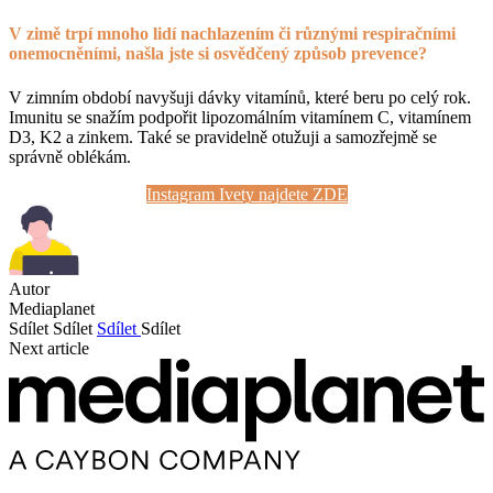
V zimě trpí mnoho lidí nachlazením či různými respiračními
onemocněními, našla jste si osvědčený způsob prevence?
V zimním období navyšuji dávky vitamínů, které beru po celý rok.
Imunitu se snažím podpořit lipozomálním vitamínem C, vitamínem
D3, K2 a zinkem. Také se pravidelně otužuji a samozřejmě se
správně oblékám.
Instagram Ivety najdete ZDE
Autor
Mediaplanet
Sdílet
Sdílet
Sdílet
Sdílet
Next article