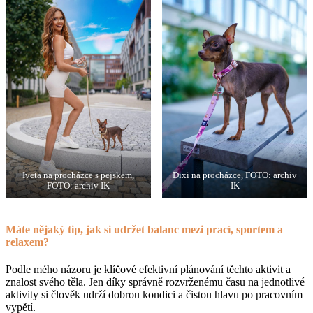
Iveta na procházce s pejskem,
Dixi na procházce, FOTO: archiv
FOTO: archiv IK
IK
Máte nějaký tip, jak si udržet balanc mezi prací, sportem a
relaxem?
Podle mého názoru je klíčové efektivní plánování těchto aktivit a
znalost svého těla. Jen díky správně rozvrženému času na jednotlivé
aktivity si člověk udrží dobrou kondici a čistou hlavu po pracovním
vypětí.