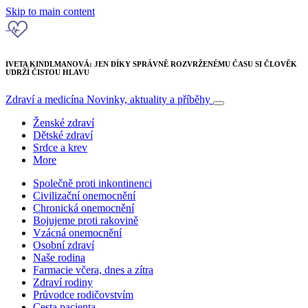
Skip to main content
IVETA KINDLMANOVÁ: JEN DÍKY SPRÁVNĚ ROZVRŽENÉMU ČASU SI ČLOVĚK
UDRŽÍ ČISTOU HLAVU
Zdraví a medicína
Novinky, aktuality a příběhy
Ženské zdraví
Dětské zdraví
Srdce a krev
More
Společně proti inkontinenci
Civilizační onemocnění
Chronická onemocnění
Bojujeme proti rakovině
Vzácná onemocnění
Osobní zdraví
Naše rodina
Farmacie včera, dnes a zítra
Zdraví rodiny
Průvodce rodičovstvím
Cesta pacienta