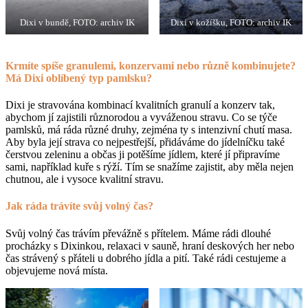
Dixi v bundě, FOTO: archiv IK
Dixi v kožíšku, FOTO: archiv IK
Krmíte spíše granulemi, konzervami nebo různě kombinujete?
Má Dixi oblíbený typ pamlsku?
Dixi je stravována kombinací kvalitních granulí a konzerv tak,
abychom jí zajistili různorodou a vyváženou stravu. Co se týče
pamlsků, má ráda různé druhy, zejména ty s intenzivní chutí masa.
Aby byla její strava co nejpestřejší, přidáváme do jídelníčku také
čerstvou zeleninu a občas ji potěšíme jídlem, které jí připravíme
sami, například kuře s rýží. Tím se snažíme zajistit, aby měla nejen
chutnou, ale i vysoce kvalitní stravu.
Jak ráda trávíte svůj volný čas?
Svůj volný čas trávím převážně s přítelem. Máme rádi dlouhé
procházky s Dixinkou, relaxaci v sauně, hraní deskových her nebo
čas strávený s přáteli u dobrého jídla a pití. Také rádi cestujeme a
objevujeme nová místa.