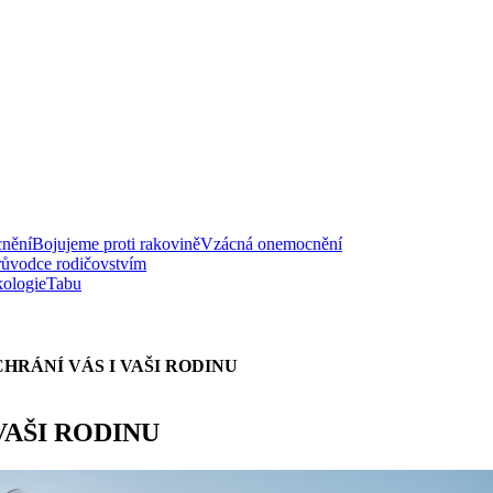
nění
Bojujeme proti rakovině
Vzácná onemocnění
růvodce rodičovstvím
ologie
Tabu
CHRÁNÍ VÁS I VAŠI RODINU
VAŠI RODINU