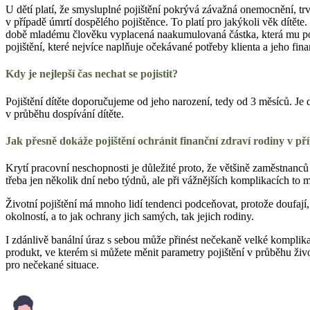
U dětí platí, že smysluplné pojištění pokrývá závažná onemocnění, trval
v případě úmrtí dospělého pojištěnce. To platí pro jakýkoli věk dítěte.
době mladému člověku vyplacená naakumulovaná částka, která mu pomů
pojištění, které nejvíce naplňuje očekávané potřeby klienta a jeho fin
Kdy je nejlepší čas nechat se pojistit?
Pojištění dítěte doporučujeme od jeho narození, tedy od 3 měsíců. Je do
v průběhu dospívání dítěte.
Jak přesně dokáže pojištění ochránit finanční zdraví rodiny v p
Krytí pracovní neschopnosti je důležité proto, že většině zaměstnan
třeba jen několik dní nebo týdnů, ale při vážnějších komplikacích to mo
Životní pojištění má mnoho lidí tendenci podceňovat, protože doufají,
okolností, a to jak ochrany jich samých, tak jejich rodiny.
I zdánlivě banální úraz s sebou může přinést nečekaně velké komplikace
produkt, ve kterém si můžete měnit parametry pojištění v průběhu živ
pro nečekané situace.