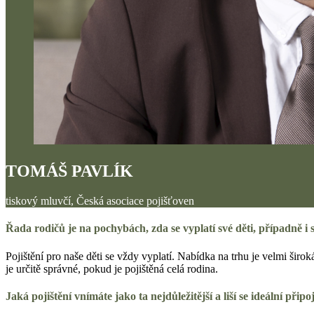
TOMÁŠ PAVLÍK
tiskový mluvčí, Česká asociace pojišťoven
Řada rodičů je na pochybách, zda se vyplatí své děti, případně i s
Pojištění pro naše děti se vždy vyplatí. Nabídka na trhu je velmi širo
je určitě správné, pokud je pojištěná celá rodina.
Jaká pojištění vnímáte jako ta nejdůležitější a liší se ideální přip