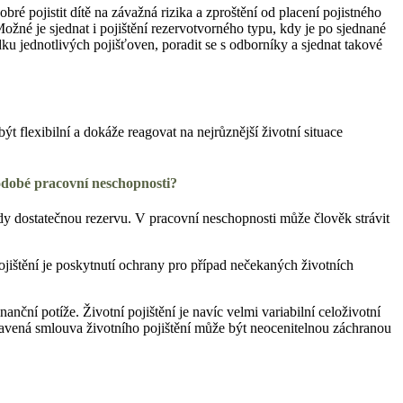
bré pojistit dítě na závažná rizika a zproštění od placení pojistného
 Možné je sjednat i pojištění rezervotvorného typu, kdy je po sjednané
 jednotlivých pojišťoven, poradit se s odborníky a sjednat takové
ýt flexibilní a dokáže reagovat na nejrůznější životní situace
uhodobé pracovní neschopnosti?
dy dostatečnou rezervu. V pracovní neschopnosti může člověk strávit
ojištění je poskytnutí ochrany pro případ nečekaných životních
nční potíže. Životní pojištění je navíc velmi variabilní celoživotní
ostavená smlouva životního pojištění může být neocenitelnou záchranou