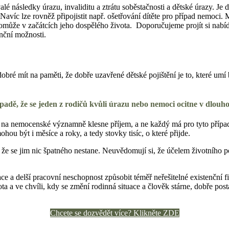
é následky úrazu, invaliditu a ztrátu soběstačnosti a dětské úrazy. Je do
 Navíc lze rovněž připojistit např. ošetřování dítěte pro případ nemoci.
že v začátcích jeho dospělého života. Doporučujeme projít si nabídku
anční možnosti.
bré mít na paměti, že dobře uzavřené dětské pojištění je to, které umí b
řípadě, že se jeden z rodičů kvůli úrazu nebo nemoci ocitne v dlo
ců na nemocenské významně klesne příjem, a ne každý má pro tyto přípa
hou být i měsíce a roky, a tedy stovky tisíc, o které přijde.
 že se jim nic špatného nestane. Neuvědomují si, že účelem životního p
 a delší pracovní neschopnost způsobit téměř neřešitelné existenční fina
ota a ve chvíli, kdy se změní rodinná situace a člověk stárne, dobře p
Chcete se dozvědět více? Klikněte ZDE