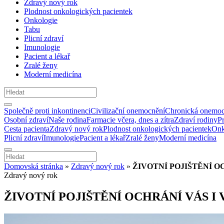
Zdravý nový rok
Plodnost onkologických pacientek
Onkologie
Tabu
Plicní zdraví
Imunologie
Pacient a lékař
Zralé ženy
Moderní medicína
Společně proti inkontinenci
Civilizační onemocnění
Chronická onemoc
Osobní zdraví
Naše rodina
Farmacie včera, dnes a zítra
Zdraví rodiny
P
Cesta pacienta
Zdravý nový rok
Plodnost onkologických pacientek
Onk
Plicní zdraví
Imunologie
Pacient a lékař
Zralé ženy
Moderní medicína
Domovská stránka
»
Zdravý nový rok
»
ŽIVOTNÍ POJIŠTĚNÍ O
Zdravý nový rok
ŽIVOTNÍ POJIŠTĚNÍ OCHRÁNÍ VÁS I 