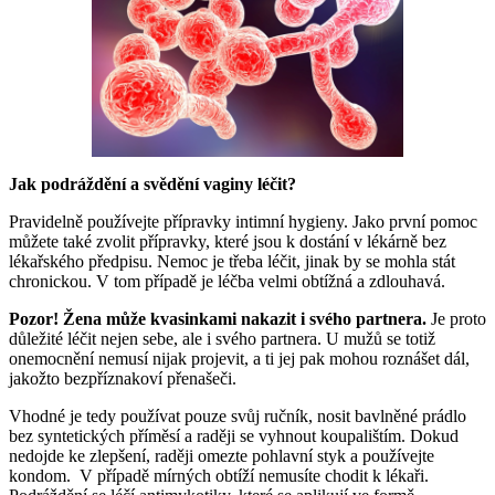
Jak podráždění a svědění vaginy léčit?
Pravidelně používejte přípravky intimní hygieny. Jako první pomoc
můžete také zvolit přípravky, které jsou k dostání v lékárně bez
lékařského předpisu. Nemoc je třeba léčit, jinak by se mohla stát
chronickou. V tom případě je léčba velmi obtížná a zdlouhavá.
Pozor! Žena může kvasinkami nakazit i svého partnera.
Je proto
důležité léčit nejen sebe, ale i svého partnera. U mužů se totiž
onemocnění nemusí nijak projevit, a ti jej pak mohou roznášet dál,
jakožto bezpříznakoví přenašeči.
Vhodné je tedy používat pouze svůj ručník, nosit bavlněné prádlo
bez syntetických příměsí a raději se vyhnout koupalištím. Dokud
nedojde ke zlepšení, raději omezte pohlavní styk a používejte
kondom. V případě mírných obtíží nemusíte chodit k lékaři.