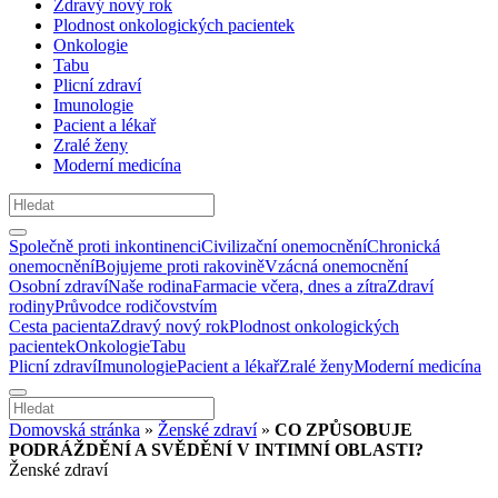
Zdravý nový rok
Plodnost onkologických pacientek
Onkologie
Tabu
Plicní zdraví
Imunologie
Pacient a lékař
Zralé ženy
Moderní medicína
Společně proti inkontinenci
Civilizační onemocnění
Chronická
onemocnění
Bojujeme proti rakovině
Vzácná onemocnění
Osobní zdraví
Naše rodina
Farmacie včera, dnes a zítra
Zdraví
rodiny
Průvodce rodičovstvím
Cesta pacienta
Zdravý nový rok
Plodnost onkologických
pacientek
Onkologie
Tabu
Plicní zdraví
Imunologie
Pacient a lékař
Zralé ženy
Moderní medicína
Domovská stránka
»
Ženské zdraví
»
CO ZPŮSOBUJE
PODRÁŽDĚNÍ A SVĚDĚNÍ V INTIMNÍ OBLASTI?
Ženské zdraví