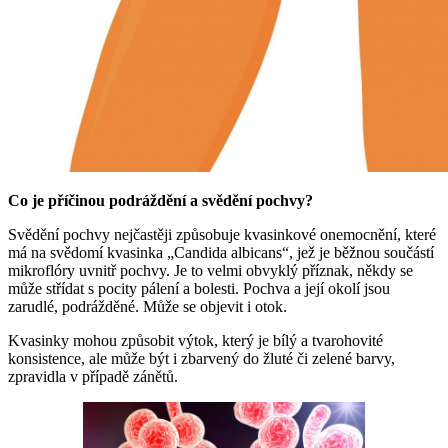
Co je příčinou podráždění a svědění pochvy?
Svědění pochvy nejčastěji způsobuje kvasinkové onemocnění, které
má na svědomí kvasinka „Candida albicans“, jež je běžnou součástí
mikroflóry uvnitř pochvy. Je to velmi obvyklý příznak, někdy se
může střídat s pocity pálení a bolesti. Pochva a její okolí jsou
zarudlé, podrážděné. Může se objevit i otok.
Kvasinky mohou způsobit výtok, který je bílý a tvarohovité
konsistence, ale může být i zbarvený do žluté či zelené barvy,
zpravidla v případě zánětů.