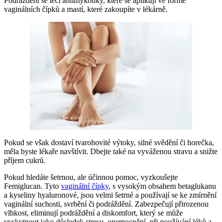
Podráždění se léčí antimykotiky, které se aplikují ve formě
vaginálních čípků a mastí, které zakoupíte v lékárně.
Pokud se však dostaví tvarohovité výtoky, silné svědění či horečka,
měla byste lékaře navštívit. Dbejte také na vyváženou stravu a snižte
příjem cukrů.
Pokud hledáte šetrnou, ale účinnou pomoc, vyzkoušejte
Femiglucan. Tyto
vaginální čípky
, s vysokým obsahem betaglukanu
a kyseliny hyaluronové, jsou velmi šetrné a používají se ke zmírnění
vaginální suchosti, svrbění či podráždění. Zabezpečují přirozenou
vlhkost, eliminují podráždění a diskomfort, který se může
vyskytnout jako důsledek stresu, onemocnění, při používání léků a