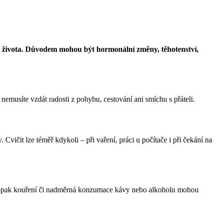
oce života. Důvodem mohou být hormonální změny, těhotenství,
nemusíte vzdát radosti z pohybu, cestování ani smíchu s přáteli.
y. Cvičit lze téměř kdykoli – při vaření, práci u počítače i při čekání na
. Naopak kouření či nadměrná konzumace kávy nebo alkoholu mohou