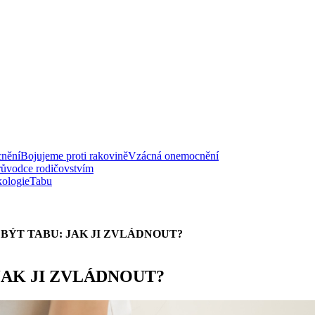
nění
Bojujeme proti rakovině
Vzácná onemocnění
růvodce rodičovstvím
ologie
Tabu
BÝT TABU: JAK JI ZVLÁDNOUT?
JAK JI ZVLÁDNOUT?