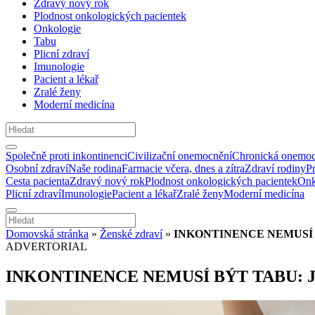
Zdravý nový rok
Plodnost onkologických pacientek
Onkologie
Tabu
Plicní zdraví
Imunologie
Pacient a lékař
Zralé ženy
Moderní medicína
Společně proti inkontinenci
Civilizační onemocnění
Chronická onemoc
Osobní zdraví
Naše rodina
Farmacie včera, dnes a zítra
Zdraví rodiny
P
Cesta pacienta
Zdravý nový rok
Plodnost onkologických pacientek
Onk
Plicní zdraví
Imunologie
Pacient a lékař
Zralé ženy
Moderní medicína
Domovská stránka
»
Ženské zdraví
»
INKONTINENCE NEMUSÍ 
ADVERTORIAL
INKONTINENCE NEMUSÍ BÝT TABU: 