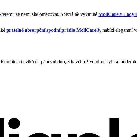
y kterému se nemusíte omezovat. Speciálně vyvinuté
MoliCare® Lady i
také
pratelné absorpční spodní prádlo MoliCare®
, nabízí elegantní 
Kombinací cviků na pánevní dno, zdravého životního stylu a moderních