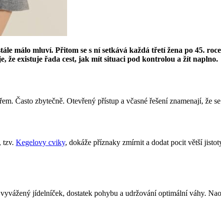
tále málo mluví. Přitom se s ní setkává každá třetí žena po 45. r
, že existuje řada cest, jak mít situaci pod kontrolou a žít naplno.
ařem. Často zbytečně. Otevřený přístup a včasné řešení znamenají, že se 
 tzv.
Kegelovy cviky
, dokáže příznaky zmírnit a dodat pocit větší jistot
t na vyvážený jídelníček, dostatek pohybu a udržování optimální váhy