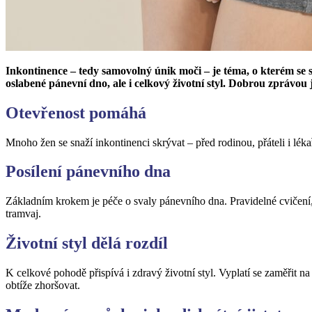
Inkontinence – tedy samovolný únik moči – je téma, o kterém se s
oslabené pánevní dno, ale i celkový životní styl. Dobrou zprávou je
Otevřenost pomáhá
Mnoho žen se snaží inkontinenci skrývat – před rodinou, přáteli i lék
Posílení pánevního dna
Základním krokem je péče o svaly pánevního dna. Pravidelné cvičení,
tramvaj.
Životní styl dělá rozdíl
K celkové pohodě přispívá i zdravý životní styl. Vyplatí se zaměři
obtíže zhoršovat.