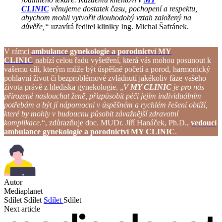
CLINIC
věnujeme dostatek času, pochopení a respektu,
abychom mohli vytvořit dlouhodobý vztah založený na
důvěře,“
uzavírá ředitel kliniky Ing. Michal Šafránek.
V rámci
ambulance gynekologie a porodnictví MY
CLINIC
nabízí celou řadu vyšetření, která vás mohou posunout k
vašemu cíli, kterým může být úspěšné početí a porod, harmonický
pohlavní život či bezproblémové zvládnutí jakékoliv fáze vašeho
života právě z hlediska gynekologie. „
V
MY CLINIC
je pro nás
přirozené naslouchat ženě, přizpůsobit péči jejím
individuálním
potřebám a být jí nápomocni v úspěšném a rychlém řešení
obtíží,
které by mohly v budoucnu působit závažnější zdravotní
komplikace
.“, zdůrazňuje doc. MUDr. Jiří Hanáček, Ph.D.,
vedoucí
ambulance gynekologie a porodnictví MY CLINIC
.
Autor
Mediaplanet
Sdílet
Sdílet
Sdílet
Sdílet
Next article