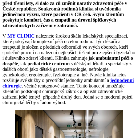
před třemi lety, si dalo za cíl změnit narativ zdravotní péče v
České republice. Soukromá rodinná klinika si uvědomila
jedinečnou výzvu, které pacienti v ČR čelí. Svým klientům
poskytuje komfort, čas a empatii na úrovni špičkových
zdravotnických zařízení v zahraničí.
V
MY CLINIC
naleznete širokou škálu lékařských specializací,
které pokrývají komplexní péči o celou rodinu. Tým lékařů a
terapeutů je složen z předních odborníků ve svých oborech, kteří
společně pracují na nalezení nejlepších řešení pro zlepšení fyzického
i duševního zdraví klientů. Klinika zahrnuje jak
ambulantní péči o
dospělé
, tak
pediatrické centrum
s dětskými lékaři a specialisty z
dalších oborů jako dětská gastroenterologie, nefrologie,
gynekologie, ergoterapie, fyzioterapie a jiné. Navíc klinika letos
rozšiřuje své služby o prvotřídní jednotky ambulantní a
jednodenní
chirurgie
, včetně rentgenové stanice. Tento koncept umožňuje
klientům podstoupit chirurgický zákrok a opustit zdravotnické
zařízení ještě tentýž, případně druhý den. Jedná se o moderní pojetí
chirurgické léčby s řadou výhod.