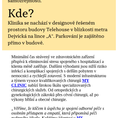
Minimální čas strávený ve zdravotnickém zařízení
přispívá k eliminování stresu spojeného s hospitalizací a
klienta méně zatěžuje. Dalšími výhodami jsou nižší riziko
infekcí a komplikací spojených s delším pobytem v
nemocnici a rychlejší zotavení. S moderní infrastrukturou
a týmem vysoce kvalifikovaných chirurgů
MY
CLINIC
nabízí širokou škálu specializovaných
chirurgických služeb. Od ortopedických a
gynekologických zákroků přes cévní chirurgii, až po
výkony břišní a obecné chirurgie.
„Věříme, že klíčem k úspěchu je spojení odborné péče s
osobním přístupem a empatií, která připomíná péči
rodinného lékaře. Každému klientovi v
MY