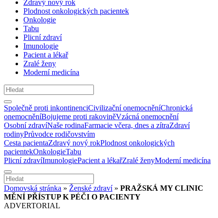
Zdravý nový rok
Plodnost onkologických pacientek
Onkologie
Tabu
Plicní zdraví
Imunologie
Pacient a lékař
Zralé ženy
Moderní medicína
Společně proti inkontinenci
Civilizační onemocnění
Chronická
onemocnění
Bojujeme proti rakovině
Vzácná onemocnění
Osobní zdraví
Naše rodina
Farmacie včera, dnes a zítra
Zdraví
rodiny
Průvodce rodičovstvím
Cesta pacienta
Zdravý nový rok
Plodnost onkologických
pacientek
Onkologie
Tabu
Plicní zdraví
Imunologie
Pacient a lékař
Zralé ženy
Moderní medicína
Domovská stránka
»
Ženské zdraví
»
PRAŽSKÁ MY CLINIC
MĚNÍ PŘÍSTUP K PÉČI O PACIENTY
ADVERTORIAL