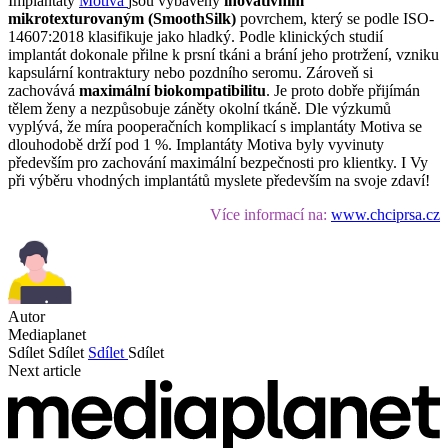
Implantáty
Motiva
jsou vybaveny
inovativním
mikrotexturovaným (SmoothSilk)
povrchem, který se podle ISO-
14607:2018 klasifikuje jako hladký. Podle klinických studií
implantát dokonale přilne k prsní tkáni a brání jeho protržení, vzniku
kapsulární kontraktury nebo pozdního seromu. Zároveň si
zachovává
maximální biokompatibilitu
. Je proto dobře přijímán
tělem ženy a nezpůsobuje záněty okolní tkáně. Dle výzkumů
vyplývá, že míra pooperačních komplikací s implantáty Motiva se
dlouhodobě drží pod 1 %. Implantáty Motiva byly vyvinuty
především pro zachování maximální bezpečnosti pro klientky. I Vy
při výběru vhodných implantátů myslete především na svoje zdaví!
Více informací na:
www.chciprsa.cz
Autor
Mediaplanet
Sdílet
Sdílet
Sdílet
Sdílet
Next article