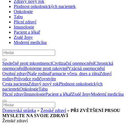
Zdravý nový rok
Plodnost onkologických pacientek
Onkologie
Tabu
Plicní zdraví
Imunologie
Pacient a lékař
Zralé ženy
Moderní medicína
Společně proti inkontinenci
Civilizační onemocnění
Chronická
onemocnění
Bojujeme proti rakovině
Vzácná onemocnění
Osobní zdraví
Naše rodina
Farmacie včera, dnes a zítra
Zdraví
rodiny
Průvodce rodičovstvím
Cesta pacienta
Zdravý nový rok
Plodnost onkologických
pacientek
Onkologie
Tabu
Plicní zdraví
Imunologie
Pacient a lékař
Zralé ženy
Moderní medicína
Domovská stránka
»
Ženské zdraví
»
PŘI ZVĚTŠENÍ PRSOU
MYSLETE NA SVOJE ZDRAVÍ
Ženské zdraví