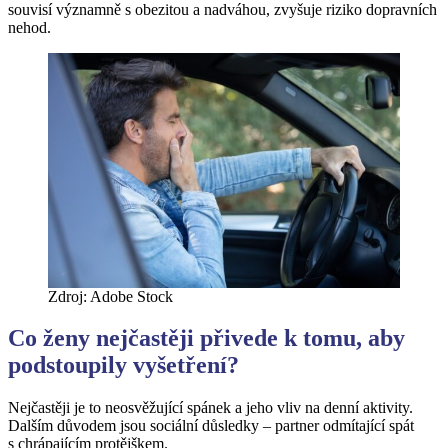
souvisí významně s obezitou a nadváhou, zvyšuje riziko dopravních
nehod.
Zdroj: Adobe Stock
Co ženy nejčastěji přivede k tomu, aby
podstoupily vyšetření?
Nejčastěji je to neosvěžující spánek a jeho vliv na denní aktivity.
Dalším důvodem jsou sociální důsledky – partner odmítající spát
s chrápajícím protějškem.