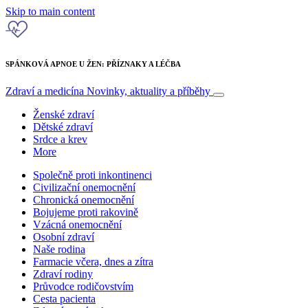
Skip to main content
SPÁNKOVÁ APNOE U ŽEN: PŘÍZNAKY A LÉČBA
Zdraví a medicína
Novinky, aktuality a příběhy
Ženské zdraví
Dětské zdraví
Srdce a krev
More
Společně proti inkontinenci
Civilizační onemocnění
Chronická onemocnění
Bojujeme proti rakovině
Vzácná onemocnění
Osobní zdraví
Naše rodina
Farmacie včera, dnes a zítra
Zdraví rodiny
Průvodce rodičovstvím
Cesta pacienta