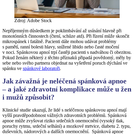
Zdroj: Adobe Stock
Nepříjemným důsledkem je poklimbávání až usínání hlavně při
monotónních činnostech (čtení, schůze atd). Při řízení může skončit
mikrospánek i fatálně. Pacienti dále mohou udávat problémy
s pamětí, ranní bolesti hlavy, snížené libido nebo časté močení
v noci. Spánkovou apnoí trpí častěji pacienti s nadváhou či obezitou.
Pokud ženám některý z těchto příznaků připadá povědomý, měly by
sebe nebo svého partnera objednat na vyšetření poruch dýchání ve
spánku ve
spánkové laboratoři
.
Jak závažná je neléčená spánková apnoe
– a jaké zdravotní komplikace může u žen
i mužů způsobit?
Klinické studie ukazují, že lidé s neléčenou spánkovou apnoí mají
vyšší pravděpodobnost vážných zdravotních problémů. Spánková
apnoe může zvyšovat riziko srdečních onemocnění (vysoký tlak,
poruchy rytmu, srdeční selhání) a mozkové mrtvice, diabetu 2. typu,
duševních, nádorových a dalších onemocnění. Spánková apnoe