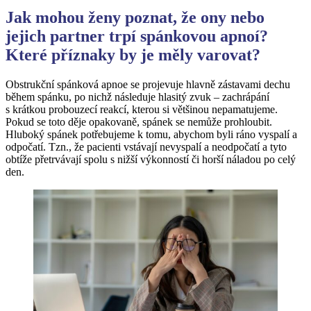
Jak mohou ženy poznat, že ony nebo
jejich partner trpí spánkovou apnoí?
Které příznaky by je měly varovat?
Obstrukční spánková apnoe se projevuje hlavně zástavami dechu
během spánku, po nichž následuje hlasitý zvuk – zachrápání
s krátkou probouzecí reakcí, kterou si většinou nepamatujeme.
Pokud se toto děje opakovaně, spánek se nemůže prohloubit.
Hluboký spánek potřebujeme k tomu, abychom byli ráno vyspalí a
odpočatí. Tzn., že pacienti vstávají nevyspalí a neodpočatí a tyto
obtíže přetrvávají spolu s nižší výkonností či horší náladou po celý
den.