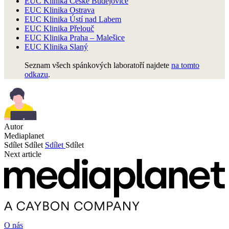
EUC Klinika České Budějovice
EUC Klinika Ostrava
EUC Klinika Ústí nad Labem
EUC Klinika Přelouč
EUC Klinika Praha – Malešice
EUC Klinika Slaný
Seznam všech spánkových laboratoří najdete
na tomto
odkazu
.
Autor
Mediaplanet
Sdílet
Sdílet
Sdílet
Sdílet
Next article
O nás