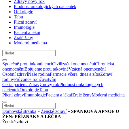
Zdravý nový rok
Plodnost onkologických pacientek
Onkologie
Tabu
Plicní zdraví
Imunologie
Pacient a lékař
Zralé ženy
Moderní medicína
Společně proti inkontinenci
Civilizační onemocnění
Chronická
onemocnění
Bojujeme proti rakovině
Vzácná onemocnění
Osobní zdraví
Naše rodina
Farmacie včera, dnes a zítra
Zdraví
rodiny
Průvodce rodičovstvím
Cesta pacienta
Zdravý nový rok
Plodnost onkologických
pacientek
Onkologie
Tabu
Plicní zdraví
Imunologie
Pacient a lékař
Zralé ženy
Moderní medicína
Domovská stránka
»
Ženské zdraví
»
SPÁNKOVÁ APNOE U
ŽEN: PŘÍZNAKY A LÉČBA
Ženské zdraví