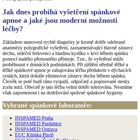
Jak dnes probíhá vyšetření spánkové
apnoe a jaké jsou moderní možnosti
léčby?
Základem stanovení rychlé diagnózy je kromě dobře odebrané
anamnézy polygrafické vyšetření, zaznamenávající hlavně zástavy
dechu, srdeční frekvenci a hladinu kyslíku v krvi během spánku
pomocí malého přenosného přístroje. Tzn., že vyšetření může
proběhnout v domácích podmínkách. Při zjištění středně těžké a
těžké spánkové apnoe je zahajována léčba přetlakem v dýchacích
cestách, která dokáže eliminovat zástavy dechu během spánku.
Člověk se poté budí ráno vyspalý, odpočatý a popisované stesky
zcela mizí. Obecně je tato léčba velmi dobře tolerována. Nesmíme
však zapomenout i na dodržování správné spánkové hygieny.
Vybrané spánkové laboratoře
:
INSPAMED Praha
INSPAMED Pardubice
INSPAMED Ostrava
EUC Klinika Plzeň