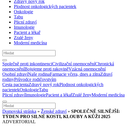
Zdravý nový rok
Plodnost onkologických pacientek
Onkologie
Tabu
Plicní zdraví
Imunologie
Pacient a lékař
Zralé ženy
Moderní medicína
Společně proti inkontinenci
Civilizační onemocnění
Chronická
onemocnění
Bojujeme proti rakovině
Vzácná onemocnění
Osobní zdraví
Naše rodina
Farmacie včera, dnes a zítra
Zdraví
rodiny
Průvodce rodičovstvím
Cesta pacienta
Zdravý nový rok
Plodnost onkologických
pacientek
Onkologie
Tabu
Plicní zdraví
Imunologie
Pacient a lékař
Zralé ženy
Moderní medicína
Domovská stránka
»
Ženské zdraví
»
SPOLEČNĚ SILNĚJŠÍ:
TÝDEN PRO SILNÉ KOSTI, KLOUBY A KŮŽI 2025
ADVERTORIAL