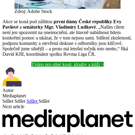
Zdroj: Adobe Stock
Akce se koná pod záštitou
první dámy České republiky Evy
Pavlové
a
senátorky Mgr. Vladimíry Ludkové
. „Naším cílem
není jen upozornit na onemocnění, ale hlavně nabídnout lidem
konkrétní pomoc a ukázat, že v tom nejsou sami. Sdílení zkušeností,
podpora komunity a otevřená diskuse s odborníky jsou klíčové.
Společně jsme silnější – a proto má letošní ročník toto motto,“ říká
David Kříž, koordinátor spolku Revma Liga ČR.
Týden pro silné kosti, klouby a kůži >
Autor
Mediaplanet
Sdílet
Sdílet
Sdílet
Sdílet
Next article