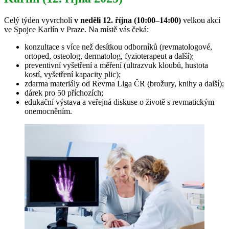
Celý týden vyvrcholí
v neděli 12. října (10:00–14:00)
velkou akcí
ve Spojce Karlín v Praze. Na místě vás čeká:
konzultace s více než desítkou odborníků (revmatologové,
ortoped, osteolog, dermatolog, fyzioterapeut a další);
preventivní vyšetření a měření (ultrazvuk kloubů, hustota
kostí, vyšetření kapacity plic);
zdarma materiály od Revma Liga ČR (brožury, knihy a další);
dárek pro 50 příchozích;
edukační výstava a veřejná diskuse o životě s revmatickým
onemocněním.