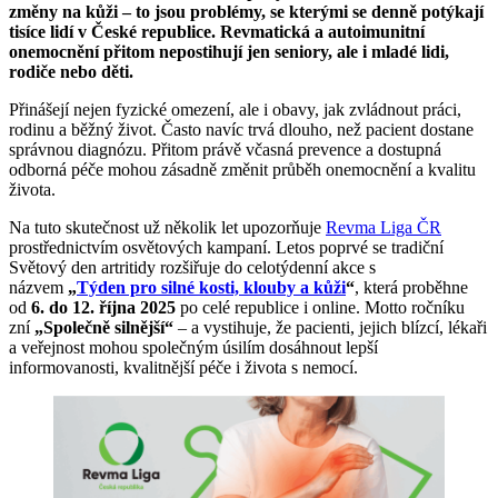
změny na kůži – to jsou problémy, se kterými se denně potýkají
tisíce lidí v České republice. Revmatická a autoimunitní
onemocnění přitom nepostihují jen seniory, ale i mladé lidi,
rodiče nebo děti.
Přinášejí nejen fyzické omezení, ale i obavy, jak zvládnout práci,
rodinu a běžný život. Často navíc trvá dlouho, než pacient dostane
správnou diagnózu. Přitom právě včasná prevence a dostupná
odborná péče mohou zásadně změnit průběh onemocnění a kvalitu
života.
Na tuto skutečnost už několik let upozorňuje
Revma Liga ČR
prostřednictvím osvětových kampaní. Letos poprvé se tradiční
Světový den artritidy rozšiřuje do celotýdenní akce s
názvem
„
Týden pro silné kosti, klouby a kůži
“
, která proběhne
od
6. do 12. října 2025
po celé republice i online. Motto ročníku
zní
„Společně silnější“
– a vystihuje, že pacienti, jejich blízcí, lékaři
a veřejnost mohou společným úsilím dosáhnout lepší
informovanosti, kvalitnější péče i života s nemocí.