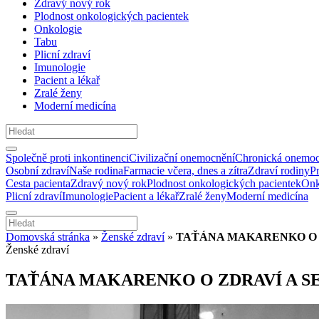
Zdravý nový rok
Plodnost onkologických pacientek
Onkologie
Tabu
Plicní zdraví
Imunologie
Pacient a lékař
Zralé ženy
Moderní medicína
Společně proti inkontinenci
Civilizační onemocnění
Chronická onemoc
Osobní zdraví
Naše rodina
Farmacie včera, dnes a zítra
Zdraví rodiny
P
Cesta pacienta
Zdravý nový rok
Plodnost onkologických pacientek
Onk
Plicní zdraví
Imunologie
Pacient a lékař
Zralé ženy
Moderní medicína
Domovská stránka
»
Ženské zdraví
»
TAŤÁNA MAKARENKO O 
Ženské zdraví
TAŤÁNA MAKARENKO O ZDRAVÍ A S