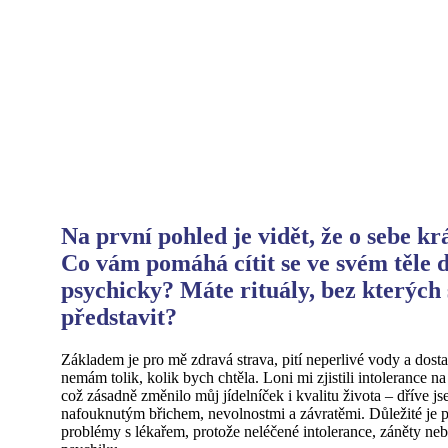
Na první pohled je vidět, že o sebe kr
Co vám pomáhá cítit se ve svém těle d
psychicky? Máte rituály, bez kterých
představit?
Základem je pro mě zdravá strava, pití neperlivé vody a dost
nemám tolik, kolik bych chtěla. Loni mi zjistili intolerance na
což zásadně změnilo můj jídelníček i kvalitu života – dříve js
nafouknutým břichem, nevolnostmi a závratěmi. Důležité je po
problémy s lékařem, protože neléčené intolerance, záněty nebo