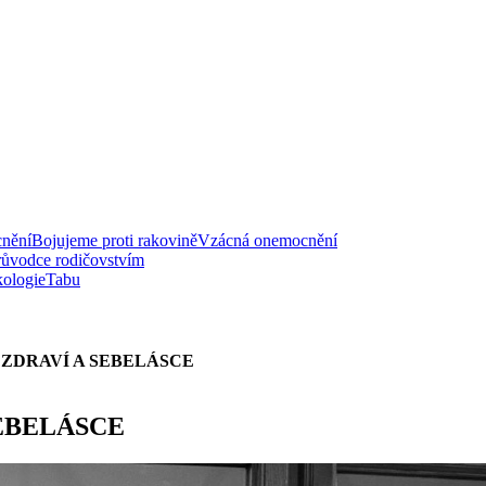
nění
Bojujeme proti rakovině
Vzácná onemocnění
růvodce rodičovstvím
ologie
Tabu
ZDRAVÍ A SEBELÁSCE
EBELÁSCE