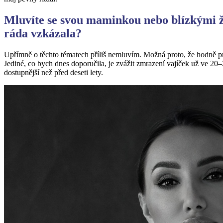
Mluvíte se svou maminkou nebo blízkými ž
ráda vzkázala?
Upřímně o těchto tématech příliš nemluvím. Možná proto, že hodně p
Jediné, co bych dnes doporučila, je zvážit zmrazení vajíček už ve 20–
dostupnější než před deseti lety.