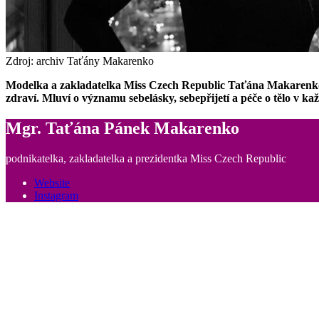
Zdroj: archiv Taťány Makarenko
Modelka a zakladatelka Miss Czech Republic Taťána Makarenko sd
zdraví. Mluví o významu sebelásky, sebepřijetí a péče o tělo v k
Mgr. Taťána Pánek Makarenko
podnikatelka, zakladatelka a prezidentka Miss Czech Republic
Website
Instagram