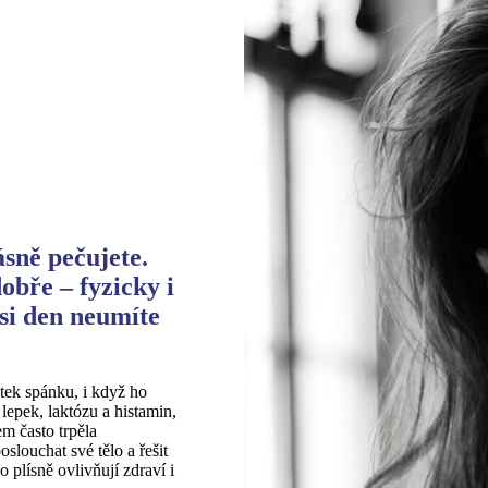
ásně pečujete.
obře – fyzicky i
 si den neumíte
atek spánku, i když ho
 lepek, laktózu a histamin,
em často trpěla
slouchat své tělo a řešit
 plísně ovlivňují zdraví i