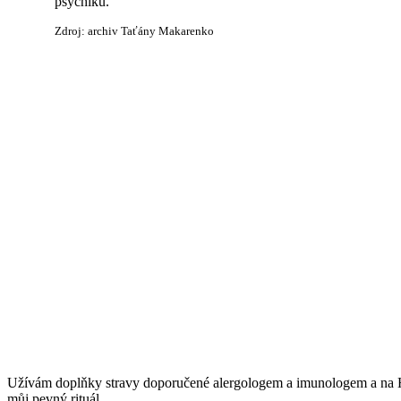
psychiku.
Zdroj: archiv Taťány Makarenko
Užívám doplňky stravy doporučené alergologem a imunologem a na Heal
můj pevný rituál.