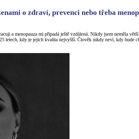
enami o zdraví, prevenci nebo třeba menopa
racuji a menopauza mi připadá ještě vzdálená. Nikdy jsem neměla větš
25 letech, kdy je jejich kvalita nejvyšší. Člověk nikdy neví, kdy bude 