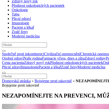
Zdravý nový rok
Plodnost onkologických pacientek
Onkologie
Tabu
Plicní zdraví
Imunologie
Pacient a lékař
Zralé ženy
Moderní medicína
Společně proti inkontinenci
Civilizační onemocnění
Chronická onemoc
Osobní zdraví
Naše rodina
Farmacie včera, dnes a zítra
Zdraví rodiny
P
Cesta pacienta
Zdravý nový rok
Plodnost onkologických pacientek
Onk
Plicní zdraví
Imunologie
Pacient a lékař
Zralé ženy
Moderní medicína
Domovská stránka
»
Bojujeme proti rakovině
»
NEZAPOMÍNEJTE
Bojujeme proti rakovině
NEZAPOMÍNEJTE NA PREVENCI, MŮŽ