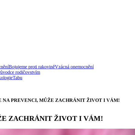
nění
Bojujeme proti rakovině
Vzácná onemocnění
růvodce rodičovstvím
ologie
Tabu
 NA PREVENCI, MŮŽE ZACHRÁNIT ŽIVOT I VÁM!
E ZACHRÁNIT ŽIVOT I VÁM!