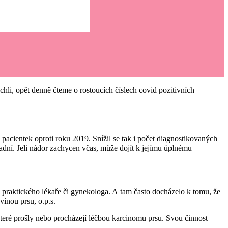
hli, opět denně čteme o rostoucích číslech covid pozitivních
acientek oproti roku 2019. Snížil se tak i počet diagnostikovaných
dní. Jeli nádor zachycen včas, může dojít k jejímu úplnému
d praktického lékaře či gynekologa. A tam často docházelo k tomu, že
vinou prsu, o.p.s.
které prošly nebo procházejí léčbou karcinomu prsu. Svou činnost