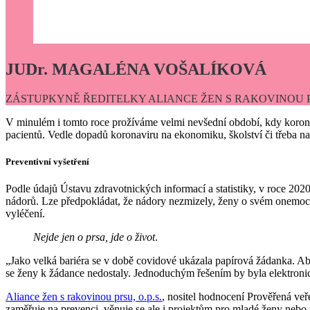
JUDr. MAGALÉNA VOŠALÍKOVÁ
ZÁSTUPKYNĚ ŘEDITELKY ALIANCE ŽEN S RAKOVINOU PRS
V minulém i tomto roce prožíváme velmi nevšední období, kdy koronavi
pacientů. Vedle dopadů koronaviru na ekonomiku, školství či třeba na
Preventivní vyšetření
Podle údajů Ústavu zdravotnických informací a statistiky, v roce 2020
nádorů. Lze předpokládat, že nádory nezmizely, ženy o svém onemocně
vyléčení.
Nejde jen o prsa, jde o život
.
„Jako velká bariéra se v době covidové ukázala papírová žádanka. Aby
se ženy k žádance nedostaly. Jednoduchým řešením by byla elektronic
Aliance žen s rakovinou prsu, o.p.s.
, nositel hodnocení Prověřená veř
zaměřuje na prevenci, věnuje se ale i projektům pro mladé ženy nebo 