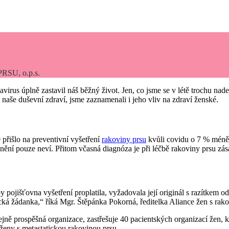
U, o.p.s.
rus úplně zastavil náš běžný život. Jen, co jsme se v létě trochu nadec
 naše duševní zdraví, jsme zaznamenali i jeho vliv na zdraví ženské.
 přišlo na preventivní vyšetření
rakoviny prsu
kvůli covidu o 7 % méně p
ní pouze neví. Přitom včasná diagnóza je při léčbě rakoviny prsu zása
 pojišťovna vyšetření proplatila, vyžadovala její originál s razítkem o
ká žádanka,“ říká Mgr. Štěpánka Pokorná, ředitelka Aliance žen s rako
ejně prospěšná organizace, zastřešuje 40 pacientských organizací žen, 
ženy s metastatickou rakovinou prsu.