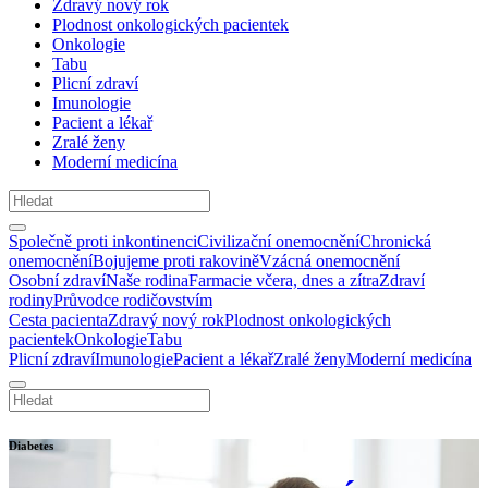
Zdravý nový rok
Plodnost onkologických pacientek
Onkologie
Tabu
Plicní zdraví
Imunologie
Pacient a lékař
Zralé ženy
Moderní medicína
Společně proti inkontinenci
Civilizační onemocnění
Chronická
onemocnění
Bojujeme proti rakovině
Vzácná onemocnění
Osobní zdraví
Naše rodina
Farmacie včera, dnes a zítra
Zdraví
rodiny
Průvodce rodičovstvím
Cesta pacienta
Zdravý nový rok
Plodnost onkologických
pacientek
Onkologie
Tabu
Plicní zdraví
Imunologie
Pacient a lékař
Zralé ženy
Moderní medicína
Diabetes