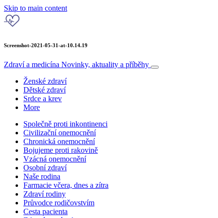
Skip to main content
Screenshot-2021-05-31-at-10.14.19
Zdraví a medicína
Novinky, aktuality a příběhy
Ženské zdraví
Dětské zdraví
Srdce a krev
More
Společně proti inkontinenci
Civilizační onemocnění
Chronická onemocnění
Bojujeme proti rakovině
Vzácná onemocnění
Osobní zdraví
Naše rodina
Farmacie včera, dnes a zítra
Zdraví rodiny
Průvodce rodičovstvím
Cesta pacienta