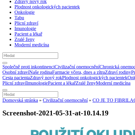
Zdravý nový rok
Plodnost onkologických pacientek
Onkologie
Tabu
Plicní zdraví
Imunologie
Pacient a lékař
Zralé ženy
Moderní medicína
Společně proti inkontinenci
Civilizační onemocnění
Chronická onemoc
Osobní zdraví
Naše rodina
Farmacie včera, dnes a zítra
Zdraví rodiny
P
Cesta pacienta
Zdravý nový rok
Plodnost onkologických pacientek
Onk
Plicní zdraví
Imunologie
Pacient a lékař
Zralé ženy
Moderní medicína
Domovská stránka
»
Civilizační onemocnění
»
CO JE TO FIBRILAC
Screenshot-2021-05-31-at-10.14.19