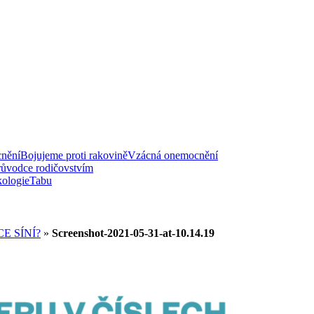
nění
Bojujeme proti rakovině
Vzácná onemocnění
růvodce rodičovstvím
ologie
Tabu
E SÍNÍ?
»
Screenshot-2021-05-31-at-10.14.19