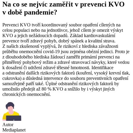
Na co se nejvíc zaměřit v prevenci KVO
v době pandemie?
Prevenci KVO tvoří koordinovaný soubor opatření cílených na
celou populaci nebo na jednotlivce, jehož cílem je omezit výskyt
KVO a jejich nežádoucích dopadů. Základ kardiovaskulární
prevence tvoří zdravý pohyb, dobrý spánek a kvalitní strava.
Z našich zkušeností vyplývá, že rizikoví z hlediska závažnosti
průběhu onemocnění covid-19 jsou zejména obézní jedinci. Proto je
z dlouhodobého hlediska žádoucí zaměřit primární prevenci na
přiměřený pohybový režim a zdravé stravovací návyky, které vedou
k dosažení či udržení zdravé tělesné hmotnosti. Identifikace
a odstranění dalších rizikových faktorů (kouření, vysoký krevní tlak,
cukrovka) a důsledná intervence do souboru preventivních opatření
samozřejmě patří také. Úplné odstranění rizikových faktorů by
umožnilo předejít až 80 % KVO a snížilo by i výskyt jiných
chronických onemocnění.
Autor
Mediaplanet