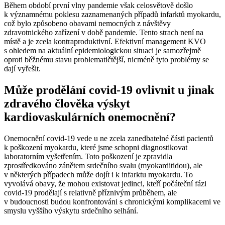
Během období první vlny pandemie však celosvětově došlo
k významnému poklesu zaznamenaných případů infarktů myokardu,
což bylo způsobeno obavami nemocných z návštěvy
zdravotnického zařízení v době pandemie. Tento strach není na
místě a je zcela kontraproduktivní. Efektivní management KVO
s ohledem na aktuální epidemiologickou situaci je samozřejmě
oproti běžnému stavu problematičtější, nicméně tyto problémy se
dají vyřešit.
Může prodělání covid‑19 ovlivnit u jinak
zdravého člověka výskyt
kardiovaskulárních onemocnění?
Onemocnění covid-19 vede u ne zcela zanedbatelné části pacientů
k poškození myokardu, které jsme schopni diagnostikovat
laboratorním vyšetřením. Toto poškození je zpravidla
zprostředkováno zánětem srdečního svalu (myokarditidou), ale
v některých případech může dojít i k infarktu myokardu. To
vyvolává obavy, že mohou existovat jedinci, kteří počáteční fázi
covid‑19 prodělají s relativně příznivým průběhem, ale
v budoucnosti budou konfrontováni s chronickými komplikacemi ve
smyslu vyššího výskytu srdečního selhání.