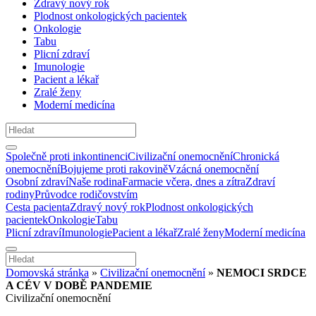
Zdravý nový rok
Plodnost onkologických pacientek
Onkologie
Tabu
Plicní zdraví
Imunologie
Pacient a lékař
Zralé ženy
Moderní medicína
Společně proti inkontinenci
Civilizační onemocnění
Chronická
onemocnění
Bojujeme proti rakovině
Vzácná onemocnění
Osobní zdraví
Naše rodina
Farmacie včera, dnes a zítra
Zdraví
rodiny
Průvodce rodičovstvím
Cesta pacienta
Zdravý nový rok
Plodnost onkologických
pacientek
Onkologie
Tabu
Plicní zdraví
Imunologie
Pacient a lékař
Zralé ženy
Moderní medicína
Domovská stránka
»
Civilizační onemocnění
»
NEMOCI SRDCE
A CÉV V DOBĚ PANDEMIE
Civilizační onemocnění