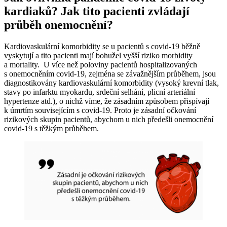
kardiaků? Jak tito pacienti zvládají
průběh onemocnění?
Kardiovaskulární komorbidity se u pacientů s covid‑19 běžně
vyskytují a tito pacienti mají bohužel vyšší riziko morbidity
a mortality. U více než poloviny pacientů hospitalizovaných
s onemocněním covid‑19, zejména se závažnějším průběhem, jsou
diagnostikovány kardiovaskulární komorbidity (vysoký krevní tlak,
stavy po infarktu myokardu, srdeční selhání, plicní arteriální
hypertenze atd.), o nichž víme, že zásadním způsobem přispívají
k úmrtím souvisejícím s covid‑19. Proto je zásadní očkování
rizikových skupin pacientů, abychom u nich předešli onemocnění
covid‑19 s těžkým průběhem.