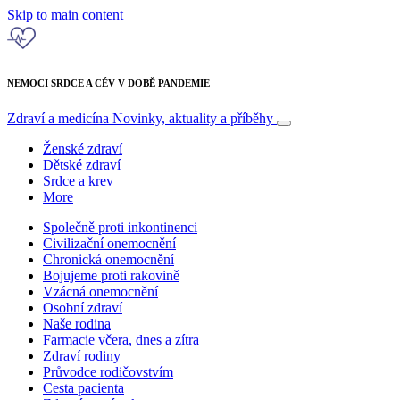
Skip to main content
NEMOCI SRDCE A CÉV V DOBĚ PANDEMIE
Zdraví a medicína
Novinky, aktuality a příběhy
Ženské zdraví
Dětské zdraví
Srdce a krev
More
Společně proti inkontinenci
Civilizační onemocnění
Chronická onemocnění
Bojujeme proti rakovině
Vzácná onemocnění
Osobní zdraví
Naše rodina
Farmacie včera, dnes a zítra
Zdraví rodiny
Průvodce rodičovstvím
Cesta pacienta