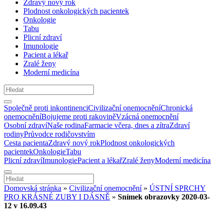
Zdravý nový rok
Plodnost onkologických pacientek
Onkologie
Tabu
Plicní zdraví
Imunologie
Pacient a lékař
Zralé ženy
Moderní medicína
Společně proti inkontinenci
Civilizační onemocnění
Chronická
onemocnění
Bojujeme proti rakovině
Vzácná onemocnění
Osobní zdraví
Naše rodina
Farmacie včera, dnes a zítra
Zdraví
rodiny
Průvodce rodičovstvím
Cesta pacienta
Zdravý nový rok
Plodnost onkologických
pacientek
Onkologie
Tabu
Plicní zdraví
Imunologie
Pacient a lékař
Zralé ženy
Moderní medicína
Domovská stránka
»
Civilizační onemocnění
»
ÚSTNÍ SPRCHY
PRO KRÁSNÉ ZUBY I DÁSNĚ
»
Snímek obrazovky 2020-03-
12 v 16.09.43