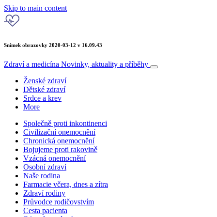
Skip to main content
Snímek obrazovky 2020-03-12 v 16.09.43
Zdraví a medicína
Novinky, aktuality a příběhy
Ženské zdraví
Dětské zdraví
Srdce a krev
More
Společně proti inkontinenci
Civilizační onemocnění
Chronická onemocnění
Bojujeme proti rakovině
Vzácná onemocnění
Osobní zdraví
Naše rodina
Farmacie včera, dnes a zítra
Zdraví rodiny
Průvodce rodičovstvím
Cesta pacienta