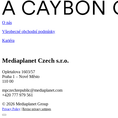
O nás
Všeobecné obchodní podmínky
Kariéra
Mediaplanet Czech s.r.o.
Opletalova 1603/57
Praha 1 – Nové Město
110 00
mpczechrepublic@mediaplanet.com
+420 777 979 561
© 2026 Mediaplanet Group
Privacy Policy
|
Revise privacy settings