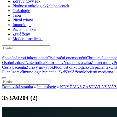
Zdravý nový rok
Plodnost onkologických pacientek
Onkologie
Tabu
Plicní zdraví
Imunologie
Pacient a lékař
Zralé ženy
Moderní medicína
Společně proti inkontinenci
Civilizační onemocnění
Chronická onemoc
Osobní zdraví
Naše rodina
Farmacie včera, dnes a zítra
Zdraví rodiny
P
Cesta pacienta
Zdravý nový rok
Plodnost onkologických pacientek
Onk
Plicní zdraví
Imunologie
Pacient a lékař
Zralé ženy
Moderní medicína
Domovská stránka
»
Imunologie
»
KDYŽ VÁS ZASTAVÍ AŽ VÁ
3S3A0204 (2)