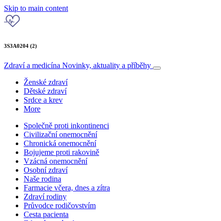
Skip to main content
3S3A0204 (2)
Zdraví a medicína
Novinky, aktuality a příběhy
Ženské zdraví
Dětské zdraví
Srdce a krev
More
Společně proti inkontinenci
Civilizační onemocnění
Chronická onemocnění
Bojujeme proti rakovině
Vzácná onemocnění
Osobní zdraví
Naše rodina
Farmacie včera, dnes a zítra
Zdraví rodiny
Průvodce rodičovstvím
Cesta pacienta