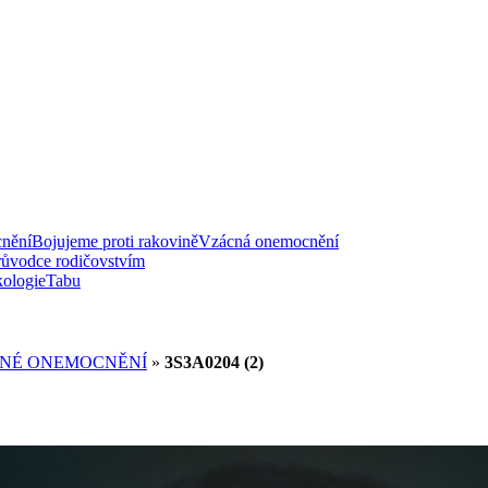
nění
Bojujeme proti rakovině
Vzácná onemocnění
růvodce rodičovstvím
ologie
Tabu
ŽNÉ ONEMOCNĚNÍ
»
3S3A0204 (2)