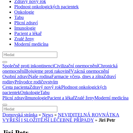
Zdravý nový rok
Plodnost onkologických pacientek
Onkologie
Tabu
Plicní zdraví
Imunologie
Pacient a lékař
Zralé ženy
Moderní medicína
Společně proti inkontinenci
Civilizační onemocnění
Chronická
onemocnění
Bojujeme proti rakovině
Vzácná onemocnění
Osobní zdraví
Naše rodina
Farmacie včera, dnes a zítra
Zdraví
rodiny
Průvodce rodičovstvím
Cesta pacienta
Zdravý nový rok
Plodnost onkologických
pacientek
Onkologie
Tabu
Plicní zdraví
Imunologie
Pacient a lékař
Zralé ženy
Moderní medicína
Domovská stránka
»
News
»
NEVIDITELNÁ ROVNÁTKA
VYŘEŠÍ I SLOŽITĚJŠÍ LÉČEBNÉ PŘÍPADY
»
Jiri Petr
Jiri Petr