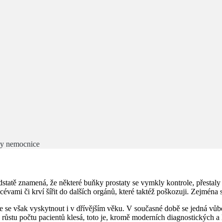
vy nemocnice
tatě znamená, že některé buňky prostaty se vymkly kontrole, přestaly
mi či krví šířit do dalších orgánů, které taktéž poškozuji. Zejména se 
 se však vyskytnout i v dřívějším věku. V současné době se jedná vů
 růstu počtu pacientů klesá, toto je, kromě moderních diagnostických