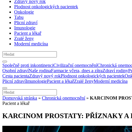
Zdravý nový rok
Plodnost onkologických pacientek
Onkologie
Tabu
Plicní zdraví
Imunologie
Pacient a lékař
Zralé ženy
Moderní medicína
Společně proti inkontinenci
Civilizační onemocnění
Chronická onemoc
Osobní zdraví
Naše rodina
Farmacie včera, dnes a zítra
Zdraví rodiny
P
Cesta pacienta
Zdravý nový rok
Plodnost onkologických pacientek
Onk
Plicní zdraví
Imunologie
Pacient a lékař
Zralé ženy
Moderní medicína
Domovská stránka
»
Chronická onemocnění
»
KARCINOM PROST
Pacient a lékař
KARCINOM PROSTATY: PŘÍZNAKY A