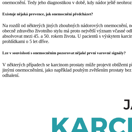
onemocnění. Tedy jeho diagnostikou v době, kdy nádor ještě neohrozí p
Existuje nějaká prevence, jak onemocnění předcházet?
Na rozdíl od některých jiných zhoubných nádorových onemocnění, nen
obecně zdravého životního stylu má proto největší význam včasné odh
absolvovat mezi 45. a 50. rokem života. U pacientů s výskytem karcinom
prohlídkami o 5 let dříve.
Lze v souvislosti s onemocněním pozorovat nějaké první varovné signály?
V některých případech se karcinom prostaty může projevit obtížemi při
jinými onemocněními, jako například pouhým zvětšením prostaty bez p
odhalení.