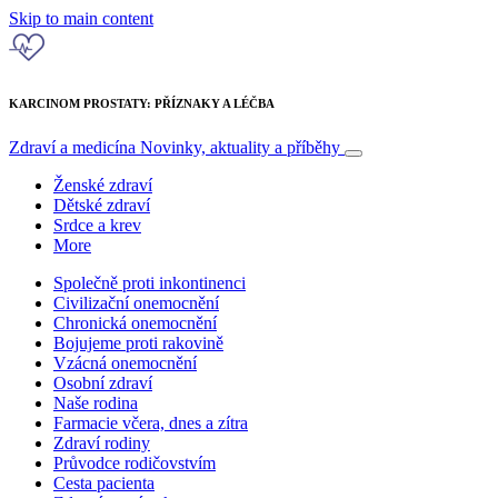
Skip to main content
KARCINOM PROSTATY: PŘÍZNAKY A LÉČBA
Zdraví a medicína
Novinky, aktuality a příběhy
Ženské zdraví
Dětské zdraví
Srdce a krev
More
Společně proti inkontinenci
Civilizační onemocnění
Chronická onemocnění
Bojujeme proti rakovině
Vzácná onemocnění
Osobní zdraví
Naše rodina
Farmacie včera, dnes a zítra
Zdraví rodiny
Průvodce rodičovstvím
Cesta pacienta