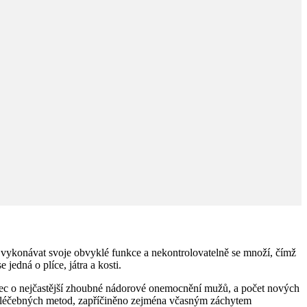
 vykonávat svoje obvyklé funkce a nekontrolovatelně se množí, čímž
jedná o plíce, játra a kosti.
bec o nejčastější zhoubné nádorové onemocnění mužů, a počet nových
 a léčebných metod, zapříčiněno zejména včasným záchytem