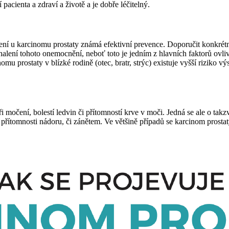
acienta a zdraví a životě a je dobře léčitelný.
í u karcinomu prostaty známá efektivní prevence. Doporučit konkrétní
alení tohoto onemocnění, neboť toto je jedním z hlavních faktorů ovli
u prostaty v blízké rodině (otec, bratr, strýc) existuje vyšší riziko vý
 močení, bolestí ledvin či přítomností krve v moči. Jedná se ale o tak
řítomnosti nádoru, či zánětem. Ve většině případů se karcinom prostat