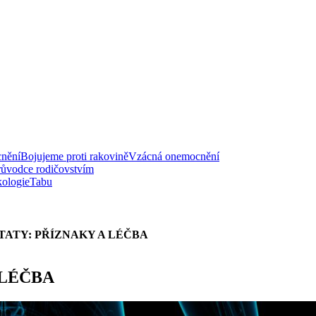
nění
Bojujeme proti rakovině
Vzácná onemocnění
růvodce rodičovstvím
ologie
Tabu
ATY: PŘÍZNAKY A LÉČBA
 LÉČBA