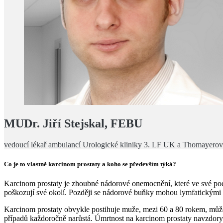
MUDr. Jiří Stejskal, FEBU
vedoucí lékař ambulancí Urologické kliniky 3. LF UK a Thomayero
Co je to vlastně karcinom prostaty a koho se především týká?
Karcinom prostaty je zhoubné nádorové onemocnění, které ve své pods
poškozují své okolí. Později se nádorové buňky mohou lymfatickými céva
Karcinom prostaty obvykle postihuje muže, mezi 60 a 80 rokem, může
případů každoročně narůstá. Úmrtnost na karcinom prostaty navzdory