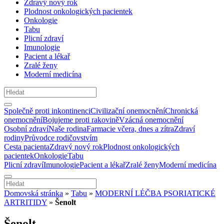
Zdravý nový rok
Plodnost onkologických pacientek
Onkologie
Tabu
Plicní zdraví
Imunologie
Pacient a lékař
Zralé ženy
Moderní medicína
Společně proti inkontinenci
Civilizační onemocnění
Chronická
onemocnění
Bojujeme proti rakovině
Vzácná onemocnění
Osobní zdraví
Naše rodina
Farmacie včera, dnes a zítra
Zdraví
rodiny
Průvodce rodičovstvím
Cesta pacienta
Zdravý nový rok
Plodnost onkologických
pacientek
Onkologie
Tabu
Plicní zdraví
Imunologie
Pacient a lékař
Zralé ženy
Moderní medicína
Domovská stránka
»
Tabu
»
MODERNÍ LÉČBA PSORIATICKÉ
ARTRITIDY
»
Šenolt
Šenolt