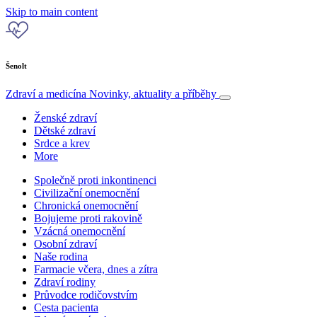
Skip to main content
Šenolt
Zdraví a medicína
Novinky, aktuality a příběhy
Ženské zdraví
Dětské zdraví
Srdce a krev
More
Společně proti inkontinenci
Civilizační onemocnění
Chronická onemocnění
Bojujeme proti rakovině
Vzácná onemocnění
Osobní zdraví
Naše rodina
Farmacie včera, dnes a zítra
Zdraví rodiny
Průvodce rodičovstvím
Cesta pacienta