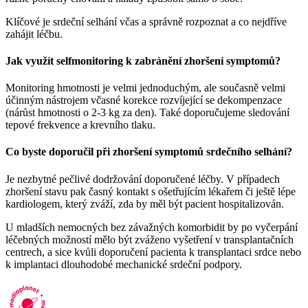
Klíčové je srdeční selhání včas a správně rozpoznat a co nejdříve
zahájit léčbu.
Jak využít selfmonitoring k zabránění zhoršení symptomů?
Monitoring hmotnosti je velmi jednoduchým, ale současně velmi
účinným nástrojem včasné korekce rozvíjející se dekompenzace
(nárůst hmotnosti o 2-3 kg za den). Také doporučujeme sledování
tepové frekvence a krevního tlaku.
Co byste doporučil při zhoršení symptomů srdečního selhání?
Je nezbytné pečlivé dodržování doporučené léčby. V případech
zhoršení stavu pak časný kontakt s ošetřujícím lékařem či ještě lépe
kardiologem, který zváží, zda by měl být pacient hospitalizován.
U mladších nemocných bez závažných komorbidit by po vyčerpání
léčebných možností mělo být zváženo vyšetření v transplantačních
centrech, a sice kvůli doporučení pacienta k transplantaci srdce nebo
k implantaci dlouhodobé mechanické srdeční podpory.