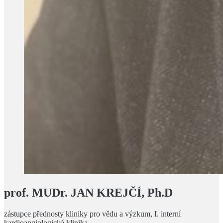
prof. MUDr. JAN KREJČÍ, Ph.D
zástupce přednosty kliniky pro vědu a výzkum, I. interní
kardioangiologická klinika