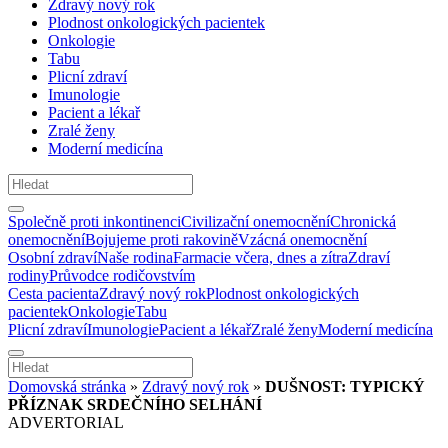
Zdravý nový rok
Plodnost onkologických pacientek
Onkologie
Tabu
Plicní zdraví
Imunologie
Pacient a lékař
Zralé ženy
Moderní medicína
Společně proti inkontinenci
Civilizační onemocnění
Chronická
onemocnění
Bojujeme proti rakovině
Vzácná onemocnění
Osobní zdraví
Naše rodina
Farmacie včera, dnes a zítra
Zdraví
rodiny
Průvodce rodičovstvím
Cesta pacienta
Zdravý nový rok
Plodnost onkologických
pacientek
Onkologie
Tabu
Plicní zdraví
Imunologie
Pacient a lékař
Zralé ženy
Moderní medicína
Domovská stránka
»
Zdravý nový rok
»
DUŠNOST: TYPICKÝ
PŘÍZNAK SRDEČNÍHO SELHÁNÍ
ADVERTORIAL