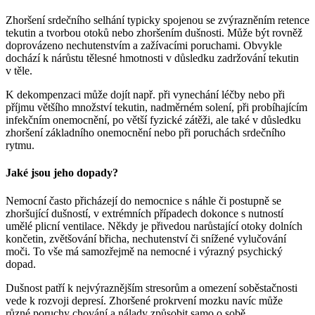
Zhoršení srdečního selhání typicky spojenou se zvýrazněním retence
tekutin a tvorbou otoků nebo zhoršením dušnosti. Může být rovněž
doprovázeno nechutenstvím a zažívacími poruchami. Obvykle
dochází k nárůstu tělesné hmotnosti v důsledku zadržování tekutin
v těle.
K dekompenzaci může dojít např. při vynechání léčby nebo při
příjmu většího množství tekutin, nadměrném solení, při probíhajícím
infekčním onemocnění, po větší fyzické zátěži, ale také v důsledku
zhoršení základního onemocnění nebo při poruchách srdečního
rytmu.
Jaké jsou jeho dopady?
Nemocní často přicházejí do nemocnice s náhle či postupně se
zhoršující dušností, v extrémních případech dokonce s nutností
umělé plicní ventilace. Někdy je přivedou narůstající otoky dolních
končetin, zvětšování břicha, nechutenství či snížené vylučování
moči. To vše má samozřejmě na nemocné i výrazný psychický
dopad.
Dušnost patří k nejvýraznějším stresorům a omezení soběstačnosti
vede k rozvoji depresí. Zhoršené prokrvení mozku navíc může
různé poruchy chování a nálady způsobit samo o sobě.