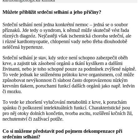
Můžete přiblížit srdeční selhání a jeho příčiny?
Srdeční selhání není jedna konkrétní nemoc – jedná se o soubor
příznaků. Jde tedy o syndrom, k němuž může skutečně vést řada
různých diagnóz. Nejčastěji však ischemická choroba srdeční, ale
i různé kardiomyopatie, chlopenní vady nebo třeba dlouhodobě
neléčená hypertenze.
Srdeční selhání je stav, kdy srdce není schopno zabezpečit oběh
krve, a zajistit tak zásobení orgánů a tkání kyslíkem a dalšími
živinami, nebo je toho schopné pouze za podmínek zvýšené náplně.
To vede jednak ke sníženému průtoku krve organismem, což může
způsobovat nevýkonnost či slabost často doprovázenou nízkým
krevním tlakem, poruchami funkcí dalších orgánů jako např. ledvin
či mozku.
To vede ke zhoršení vylučování metabolitů z krve, k poruchám
spánku či poškození intelektuálních funkcí. Charakteristické jsou
pro něj otoky dolních končetin, tvorba ascitu, rozšíření krčních žil,
nechutenství či zažívací potíže.
Co si můžeme představit pod pojmem dekompenzace při
srdečním selhání?