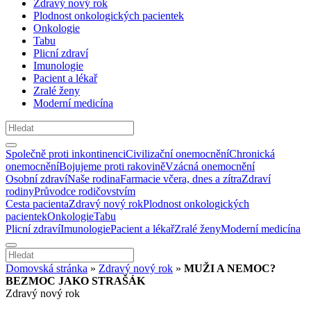
Zdravý nový rok
Plodnost onkologických pacientek
Onkologie
Tabu
Plicní zdraví
Imunologie
Pacient a lékař
Zralé ženy
Moderní medicína
Společně proti inkontinenci
Civilizační onemocnění
Chronická
onemocnění
Bojujeme proti rakovině
Vzácná onemocnění
Osobní zdraví
Naše rodina
Farmacie včera, dnes a zítra
Zdraví
rodiny
Průvodce rodičovstvím
Cesta pacienta
Zdravý nový rok
Plodnost onkologických
pacientek
Onkologie
Tabu
Plicní zdraví
Imunologie
Pacient a lékař
Zralé ženy
Moderní medicína
Domovská stránka
»
Zdravý nový rok
»
MUŽI A NEMOC?
BEZMOC JAKO STRAŠÁK
Zdravý nový rok