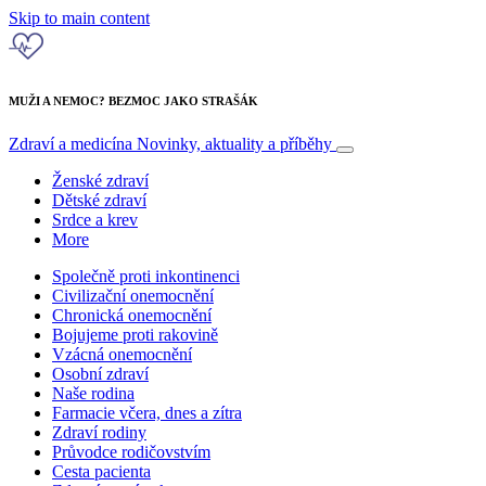
Skip to main content
MUŽI A NEMOC? BEZMOC JAKO STRAŠÁK
Zdraví a medicína
Novinky, aktuality a příběhy
Ženské zdraví
Dětské zdraví
Srdce a krev
More
Společně proti inkontinenci
Civilizační onemocnění
Chronická onemocnění
Bojujeme proti rakovině
Vzácná onemocnění
Osobní zdraví
Naše rodina
Farmacie včera, dnes a zítra
Zdraví rodiny
Průvodce rodičovstvím
Cesta pacienta