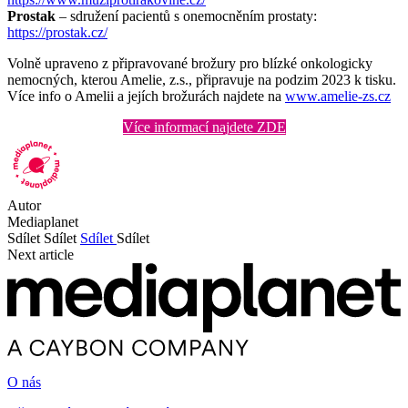
Prostak
– sdružení pacientů s onemocněním prostaty:
https://prostak.cz/
Volně upraveno z připravované brožury pro blízké onkologicky
nemocných, kterou Amelie, z.s., připravuje na podzim 2023 k tisku.
Více info o Amelii a jejích brožurách najdete na
www.amelie-zs.cz
Více informací najdete ZDE
Autor
Mediaplanet
Sdílet
Sdílet
Sdílet
Sdílet
Next article
O nás