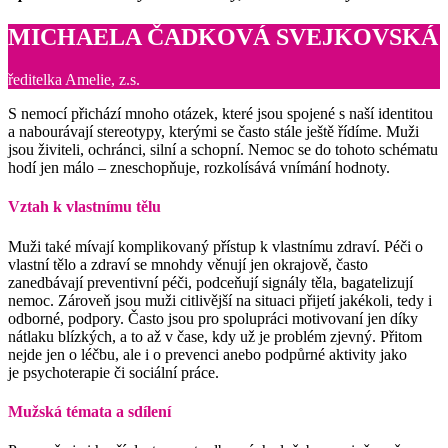
MICHAELA ČADKOVÁ SVEJKOVSKÁ
ředitelka Amelie, z.s.
S nemocí přichází mnoho otázek, které jsou spojené s naší identitou
a nabourávají stereotypy, kterými se často stále ještě řídíme. Muži
jsou živiteli, ochránci, silní a schopní. Nemoc se do tohoto schématu
hodí jen málo – zneschopňuje, rozkolísává vnímání hodnoty.
Vztah k vlastnímu tělu
Muži také mívají komplikovaný přístup k vlastnímu zdraví. Péči o
vlastní tělo a zdraví se mnohdy věnují jen okrajově, často
zanedbávají preventivní péči, podceňují signály těla, bagatelizují
nemoc. Zároveň jsou muži citlivější na situaci přijetí jakékoli, tedy i
odborné, podpory. Často jsou pro spolupráci motivovaní jen díky
nátlaku blízkých, a to až v čase, kdy už je problém zjevný. Přitom
nejde jen o léčbu, ale i o prevenci anebo podpůrné aktivity jako
je psychoterapie či sociální práce.
Mužská témata a sdílení