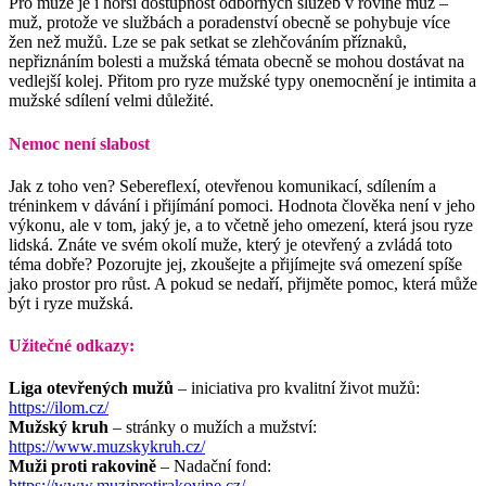
Pro muže je i horší dostupnost odborných služeb v rovině muž –
muž, protože ve službách a poradenství obecně se pohybuje více
žen než mužů. Lze se pak setkat se zlehčováním příznaků,
nepřiznáním bolesti a mužská témata obecně se mohou dostávat na
vedlejší kolej. Přitom pro ryze mužské typy onemocnění je intimita a
mužské sdílení velmi důležité.
Nemoc není slabost
Jak z toho ven? Sebereflexí, otevřenou komunikací, sdílením a
tréninkem v dávání i přijímání pomoci. Hodnota člověka není v jeho
výkonu, ale v tom, jaký je, a to včetně jeho omezení, která jsou ryze
lidská. Znáte ve svém okolí muže, který je otevřený a zvládá toto
téma dobře? Pozorujte jej, zkoušejte a přijímejte svá omezení spíše
jako prostor pro růst. A pokud se nedaří, přijměte pomoc, která může
být i ryze mužská.
Užitečné odkazy:
Liga otevřených mužů
– iniciativa pro kvalitní život mužů:
https://ilom.cz/
Mužský kruh
– stránky o mužích a mužství:
https://www.muzskykruh.cz/
Muži proti rakovině
– Nadační fond:
https://www.muziprotirakovine.cz/