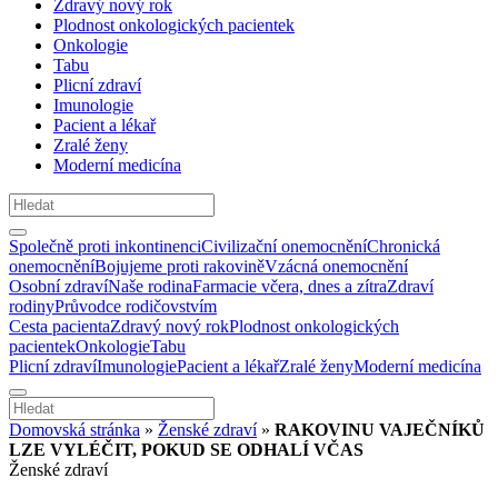
Zdravý nový rok
Plodnost onkologických pacientek
Onkologie
Tabu
Plicní zdraví
Imunologie
Pacient a lékař
Zralé ženy
Moderní medicína
Společně proti inkontinenci
Civilizační onemocnění
Chronická
onemocnění
Bojujeme proti rakovině
Vzácná onemocnění
Osobní zdraví
Naše rodina
Farmacie včera, dnes a zítra
Zdraví
rodiny
Průvodce rodičovstvím
Cesta pacienta
Zdravý nový rok
Plodnost onkologických
pacientek
Onkologie
Tabu
Plicní zdraví
Imunologie
Pacient a lékař
Zralé ženy
Moderní medicína
Domovská stránka
»
Ženské zdraví
»
RAKOVINU VAJEČNÍKŮ
LZE VYLÉČIT, POKUD SE ODHALÍ VČAS
Ženské zdraví