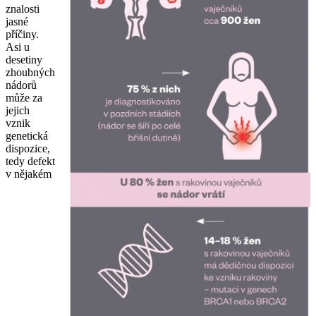
znalosti
jasné
příčiny.
Asi u
desetiny
zhoubných
nádorů
může za
jejich
vznik
genetická
dispozice,
tedy defekt
v nějakém