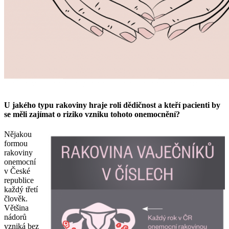
U jakého typu rakoviny hraje roli dědičnost a kteří pacienti by
se měli zajímat o riziko vzniku tohoto onemocnění?
Nějakou
formou
rakoviny
onemocní
v České
republice
každý třetí
člověk.
Většina
nádorů
vzniká bez