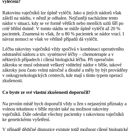
vyléčení?
Rakovinu vaječníků lze úplně vyléčit. Jako u jiných nádorů však
záleží na stádiu, v němž je odhalen. Nejčastěji nacházíme tento
nádor v situaci, kdy se ve formě větších nebo menších uzlů šíří po
celé břišní dutině. V tomto stádiu se může úplně vyléčit až 20 %
pacientek. Znamená to však, že u 80 % pacientek se nádor vrací. I
návrat nemoci se však ve většině případů dá vyléčit.
Léčba rakoviny vaječníků vždy spočívá v kombinaci operativního
odstranění nádoru a tzv. systémové léčby – chemoterapie a v
některých případech i cílená biologická léčba. Při operačním
zákroku se musí odstranit veškerý viditelný nádor v břiše, takové
zákroky jsou často velmi náročné a dlouhé a měly by být prováděny
v onkogynekologických centrech, kde mají s tímto typem operací
zkušenosti.
Co byste ze své vlastní zkušenosti doporučil?
Na prvním místě bych doporučil vždy u žen s nejasnými příznaky a
volnou tekutinou v břiše myslet také na možnost rakoviny
vaječníků. Dále odesílat všechny pacientky s rakovinou vaječníků
ke genetickému vyšetření.
V případě dědičné dispozice existuje totiž možnost cílené biologické