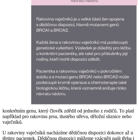
konkrétním genu, který člověk zdědil od jednoho z rodičů. To platí
například pro rakovinu prsu, tlustého střeva, děložní sliznice nebo
vaječníků.
U rakoviny vaječníků nacházíme dědičnou dispozici dokonce až u
třetiny pacientek. Dědičnou dispozici můžeme vzácněji najít třeba i