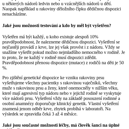
u některých nádorů ledvin nebo u vzácnějších nádorů u dětí.
Naopak například u rakoviny děložního čípku dědičnou dispozici
nenacházíme.
Jaké jsou možnosti testování a kdo by měl být vyšetřen?
Vyšetřen má být každý, u koho existuje alespoň 10%
pravděpodobnost, že nalezneme dědičnou dispozici. Vyšetření se
nejčastěji provádí z krve, lze jej však provést i z nádoru. Vždy se
snažíme vyšetřit pokud možno nejmladšího nemocného v rodině. Je
to proto, že ne každý v rodině musí dispozici zdědit.
Pravděpodobnost přenosu dispozice (mutace) z rodičů na děti je 50
%.
Pro zjištění genetické dispozice ke vzniku rakoviny prsu
vyšetřujeme všechny pacientky s rakovinou vaječníků, všechny
muže s rakovinou prsu a ženy, které onemocněly v nižším věku,
které mají agresivní typ nádoru nebo v jejichž rodině se vyskytuje
více nádorů prsu. Vyšetření vždy na základě posouzení rodinné a
osobní anamnézy doporučuje klinický genetik. Vlastní vyšetření
znamená jenom odběr krve, zbytek probíhá v laboratoři. Na
výsledek se zpravidla čeká 3 až 4 měsíce.
Jaké jsou současné možnosti léčby, má člověk šanci na úplné