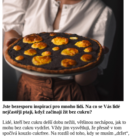
Jste bezesporu inspirací pro mnoho lidí. Na co se Vás lidé
nejčastěji ptají, když začínají žít bez cukru?
Lidé, kteří bez cukru delší dobu nežili, většinou nechápou, jak to
mohu bez cukru vydržet. Vždy jim vysvětluji, že přesně v tom
spočívá kouzlo cukrfree. Na rozdíl od toho, kdy se musím „držet“,