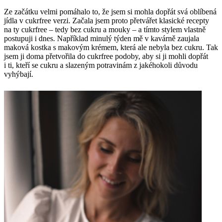
Ze začátku velmi pomáhalo to, že jsem si mohla dopřát svá oblíbená
jídla v cukrfree verzi. Začala jsem proto přetvářet klasické recepty
na ty cukrfree – tedy bez cukru a mouky – a tímto stylem vlastně
postupuji i dnes. Například minulý týden mě v kavárně zaujala
maková kostka s makovým krémem, která ale nebyla bez cukru. Tak
jsem ji doma přetvořila do cukrfree podoby, aby si ji mohli dopřát
i ti, kteří se cukru a slazeným potravinám z jakéhokoli důvodu
vyhýbají.