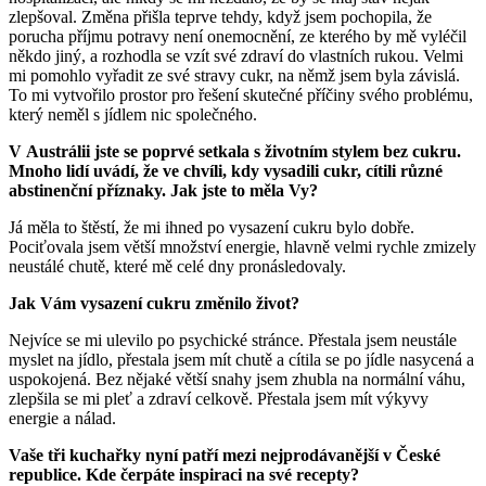
zlepšoval. Změna přišla teprve tehdy, když jsem pochopila, že
porucha příjmu potravy není onemocnění, ze kterého by mě vyléčil
někdo jiný, a rozhodla se vzít své zdraví do vlastních rukou. Velmi
mi pomohlo vyřadit ze své stravy cukr, na němž jsem byla závislá.
To mi vytvořilo prostor pro řešení skutečné příčiny svého problému,
který neměl s jídlem nic společného.
V Austrálii jste se poprvé setkala s životním stylem bez cukru.
Mnoho lidí uvádí, že ve chvíli, kdy vysadili cukr, cítili různé
abstinenční příznaky. Jak jste to měla Vy?
Já měla to štěstí, že mi ihned po vysazení cukru bylo dobře.
Pociťovala jsem větší množství energie, hlavně velmi rychle zmizely
neustálé chutě, které mě celé dny pronásledovaly.
Jak Vám vysazení cukru změnilo život?
Nejvíce se mi ulevilo po psychické stránce. Přestala jsem neustále
myslet na jídlo, přestala jsem mít chutě a cítila se po jídle nasycená a
uspokojená. Bez nějaké větší snahy jsem zhubla na normální váhu,
zlepšila se mi pleť a zdraví celkově. Přestala jsem mít výkyvy
energie a nálad.
Vaše tři kuchařky nyní patří mezi nejprodávanější v České
republice. Kde čerpáte inspiraci na své recepty?