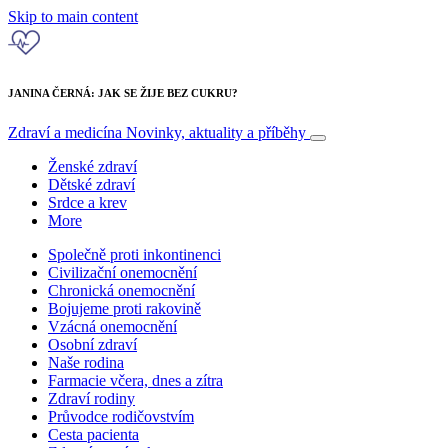
Skip to main content
JANINA ČERNÁ: JAK SE ŽIJE BEZ CUKRU?
Zdraví a medicína
Novinky, aktuality a příběhy
Ženské zdraví
Dětské zdraví
Srdce a krev
More
Společně proti inkontinenci
Civilizační onemocnění
Chronická onemocnění
Bojujeme proti rakovině
Vzácná onemocnění
Osobní zdraví
Naše rodina
Farmacie včera, dnes a zítra
Zdraví rodiny
Průvodce rodičovstvím
Cesta pacienta