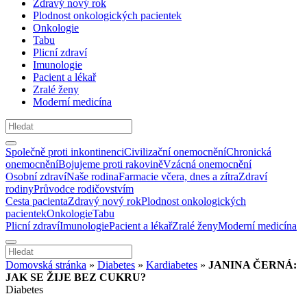
Zdravý nový rok
Plodnost onkologických pacientek
Onkologie
Tabu
Plicní zdraví
Imunologie
Pacient a lékař
Zralé ženy
Moderní medicína
Společně proti inkontinenci
Civilizační onemocnění
Chronická
onemocnění
Bojujeme proti rakovině
Vzácná onemocnění
Osobní zdraví
Naše rodina
Farmacie včera, dnes a zítra
Zdraví
rodiny
Průvodce rodičovstvím
Cesta pacienta
Zdravý nový rok
Plodnost onkologických
pacientek
Onkologie
Tabu
Plicní zdraví
Imunologie
Pacient a lékař
Zralé ženy
Moderní medicína
Domovská stránka
»
Diabetes
»
Kardiabetes
»
JANINA ČERNÁ:
JAK SE ŽIJE BEZ CUKRU?
Diabetes