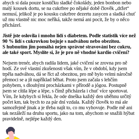
abych si dala pouze kostičku sladké čokolády, jeden bonbon nebo
malý kousek dortu, se na cukrfree po nějaké době člověk „držet“
nemusí, jelikož je po kousku cukrfree dezertu zasycen a sladká chuť
už mu vlastně nic moc neříká, takže nemá ani pocit, že by o něco
přicházel.
Jistě jste oslovila i mnoho lidí s diabetem. Podle statistik více než
90 % lidí s cukrovkou bojuje s nadváhou nebo obezitou.
S hubnutím jim pomáhá nejen správné stravování bez cukru,
ale také sport. Myslíte si, že je pro ně vhodné kardio cvičení?
Nejsem trenér, abych radila lidem, jaké cvičení se zrovna pro ně
hodí. Ze své vlastní zkušenosti však vím, že v období, kdy jsem
trpěla nadváhou, dá se říct až obezitou, pro mě bylo velmi náročně
přemoci se a jít například běhat. Proto jsem začala s lehčím
pohybem, s dlouhými procházkami v přírodě a jógou. Postupně
jsem se cítila lépe a lépe, s čímž přicházela i chuť více sportovat.
Vím, že kdybych si řekla, že ode dneška každý den uběhnu určitý
počet km, tak bych to za pár dní vzdala. Každý člověk to má ale
samozřejmě jinak a je třeba najít to, co mu vyhovuje. Podle mě ani
tak nezáleží na druhu sportu, jako na tom, abychom se snažili hýbat
pravidelně, nejlépe každý den.