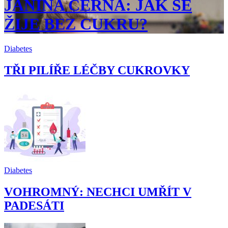
JANINA ČERNÁ: JAK SE
ŽIJE BEZ CUKRU?
Diabetes
TŘI PILÍŘE LÉČBY CUKROVKY
Diabetes
VOHROMNÝ: NECHCI UMŘÍT V
PADESÁTI