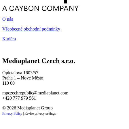
O nás
Všeobecné obchodní podmínky
Kariéra
Mediaplanet Czech s.r.o.
Opletalova 1603/57
Praha 1 – Nové Město
110 00
mpczechrepublic@mediaplanet.com
+420 777 979 561
© 2026 Mediaplanet Group
Privacy Policy
|
Revise privacy settings