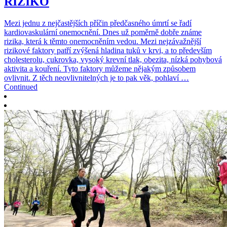
RIZIKO
Mezi jednu z nejčastějších příčin předčasného úmrtí se řadí
kardiovaskulární onemocnění. Dnes už poměrně dobře známe
rizika, která k těmto onemocněním vedou. Mezi nejzávažnější
rizikové faktory patří zvýšená hladina tuků v krvi, a to především
cholesterolu, cukrovka, vysoký krevní tlak, obezita, nízká pohybová
aktivita a kouření. Tyto faktory můžeme nějakým způsobem
ovlivnit. Z těch neovlivnitelných je to pak věk, pohlaví …
Continued