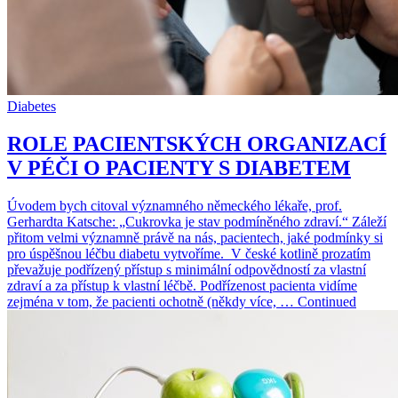
Diabetes
ROLE PACIENTSKÝCH ORGANIZACÍ
V PÉČI O PACIENTY S DIABETEM
Úvodem bych citoval významného německého lékaře, prof.
Gerhardta Katsche: „Cukrovka je stav podmíněného zdraví.“ Záleží
přitom velmi významně právě na nás, pacientech, jaké podmínky si
pro úspěšnou léčbu diabetu vytvoříme. V české kotlině prozatím
převažuje podřízený přístup s minimální odpovědností za vlastní
zdraví a za přístup k vlastní léčbě. Podřízenost pacienta vidíme
zejména v tom, že pacienti ochotně (někdy více, … Continued