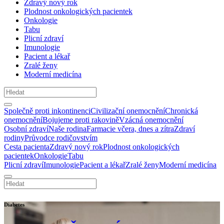
Zdravý nový rok
Plodnost onkologických pacientek
Onkologie
Tabu
Plicní zdraví
Imunologie
Pacient a lékař
Zralé ženy
Moderní medicína
Společně proti inkontinenci
Civilizační onemocnění
Chronická
onemocnění
Bojujeme proti rakovině
Vzácná onemocnění
Osobní zdraví
Naše rodina
Farmacie včera, dnes a zítra
Zdraví
rodiny
Průvodce rodičovstvím
Cesta pacienta
Zdravý nový rok
Plodnost onkologických
pacientek
Onkologie
Tabu
Plicní zdraví
Imunologie
Pacient a lékař
Zralé ženy
Moderní medicína
Diabetes